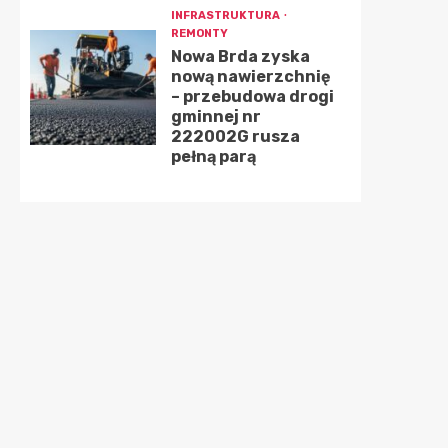
INFRASTRUKTURA
REMONTY
Nowa Brda zyska
nową nawierzchnię
– przebudowa drogi
gminnej nr
222002G rusza
pełną parą