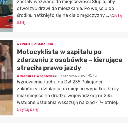
zostały wezwane do miejscowości Słupia, aby
otworzyć drzwi do mieszkania. Po wejściu do
środka, natknięto się na ciało mężczyzny,...
Czytaj
dalej
WYPADKI I ZDARZENIA
Motocyklista w szpitalu po
zderzeniu z osobówką – kierująca
straciła prawo jazdy
Arkadiusz Wróblewski
9 czerwca 2026
178
Wznowienie ruchu na DW 235 Policjanci
zakończyli działania na miejscu wypadku, który
miał miejsce na drodze wojewódzkiej nr 235.
Wstępne ustalenia wskazują na błąd 47-letniej...
Czytaj dalej