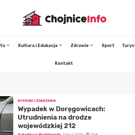
sto
Kultura i Edukacja
Zdrowie
Sport
Turys
Kontakt
WYPADKI I ZDARZENIA
Wypadek w Doręgowicach:
Utrudnienia na drodze
wojewódzkiej 212
Arkadiusz Wróblewski
1 lipca 2026
204