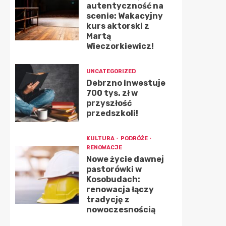
autentyczność na
scenie: Wakacyjny
kurs aktorski z
Martą
Wieczorkiewicz!
UNCATEGORIZED
Debrzno inwestuje
700 tys. zł w
przyszłość
przedszkoli!
KULTURA
PODRÓŻE
RENOWACJE
Nowe życie dawnej
pastorówki w
Kosobudach:
renowacja łączy
tradycję z
nowoczesnością