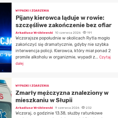
WYPADKI I ZDARZENIA
Pijany kierowca ląduje w rowie:
szczęśliwe zakończenie bez ofiar
Arkadiusz Wróblewski
10 czerwca 2026
191
Wczorajsze popołudnie w okolicach Rytla mogło
zakończyć się dramatycznie, gdyby nie szybka
interwencja policji. Kierowca, który miał ponad 2
promile alkoholu w organizmie, wypadł z...
Czytaj
dalej
WYPADKI I ZDARZENIA
Zmarły mężczyzna znaleziony w
mieszkaniu w Słupii
Arkadiusz Wróblewski
9 czerwca 2026
232
Wczoraj, o godzinie 13:38, służby ratunkowe