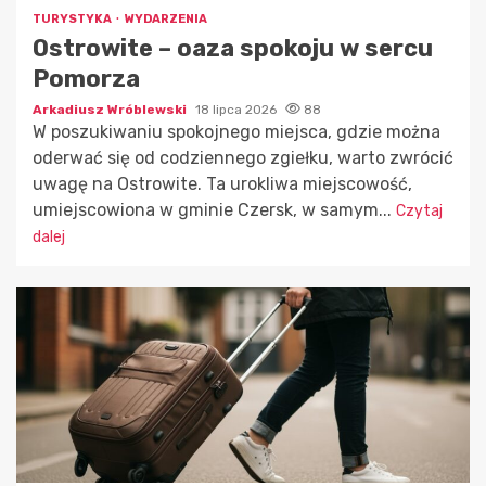
TURYSTYKA
WYDARZENIA
Ostrowite – oaza spokoju w sercu
Pomorza
Arkadiusz Wróblewski
18 lipca 2026
88
W poszukiwaniu spokojnego miejsca, gdzie można
oderwać się od codziennego zgiełku, warto zwrócić
uwagę na Ostrowite. Ta urokliwa miejscowość,
umiejscowiona w gminie Czersk, w samym...
Czytaj
dalej