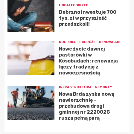
UNCATEGORIZED
Debrzno inwestuje 700
tys. zł w przyszłość
przedszkoli!
KULTURA
PODRÓŻE
RENOWACJE
Nowe życie dawnej
pastorówki w
Kosobudach: renowacja
łączy tradycję z
nowoczesnością
INFRASTRUKTURA
REMONTY
Nowa Brda zyska nową
nawierzchnię –
przebudowa drogi
gminnej nr 222002G
rusza pełną parą