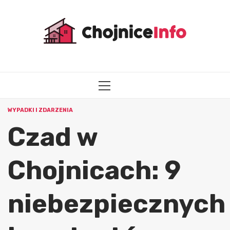
Przejdź
do
treści
MENU
GŁÓWNE
WYPADKI I ZDARZENIA
Czad w
Chojnicach: 9
niebezpiecznych