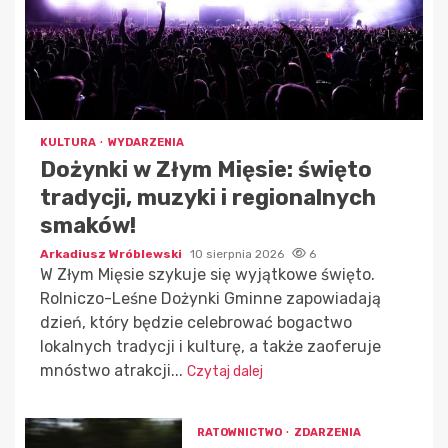
KULTURA
WYDARZENIA
Dożynki w Złym Mięsie: święto
tradycji, muzyki i regionalnych
smaków!
Arkadiusz Wróblewski
10 sierpnia 2026
6
W Złym Mięsie szykuje się wyjątkowe święto.
Rolniczo-Leśne Dożynki Gminne zapowiadają
dzień, który będzie celebrować bogactwo
lokalnych tradycji i kulturę, a także zaoferuje
mnóstwo atrakcji...
Czytaj dalej
RATOWNICTWO
ZDARZENIA