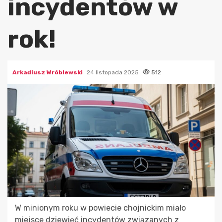
incydentów w
rok!
Arkadiusz Wróblewski
24 listopada 2025
512
W minionym roku w powiecie chojnickim miało
miejsce dziewięć incydentów związanych z