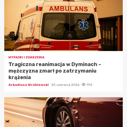
WYPADKI I ZDARZENIA
Tragiczna reanimacja w Dyminach –
mężczyzna zmarł po zatrzymaniu
krążenia
Arkadiusz Wróblewski
30 czerwca 2026
195