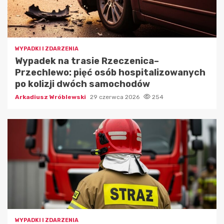
WYPADKI I ZDARZENIA
Wypadek na trasie Rzeczenica–
Przechlewo: pięć osób hospitalizowanych
po kolizji dwóch samochodów
Arkadiusz Wróblewski
29 czerwca 2026
254
WYPADKI I ZDARZENIA