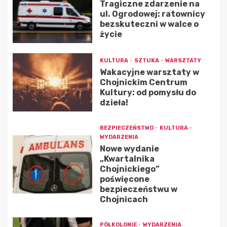
Tragiczne zdarzenie na
ul. Ogrodowej: ratownicy
bezskuteczni w walce o
życie
KULTURA
SZTUKA
WARSZTATY
Wakacyjne warsztaty w
Chojnickim Centrum
Kultury: od pomysłu do
dzieła!
BEZPIECZEŃSTWO
KULTURA
WYDARZENIA
Nowe wydanie
„Kwartalnika
Chojnickiego”
poświęcone
bezpieczeństwu w
Chojnicach
PÓŁKOLONIE
WYDARZENIA