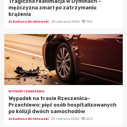
Tragiczna reanimacja w Dyminach –
mężczyzna zmarł po zatrzymaniu
krążenia
Arkadiusz Wróblewski
30 czerwca 2026
194
WYPADKI I ZDARZENIA
Wypadek na trasie Rzeczenica–
Przechlewo: pięć osób hospitalizowanych
po kolizji dwóch samochodów
Arkadiusz Wróblewski
29 czerwca 2026
253