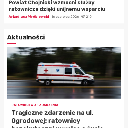
Powiat Chojnicki wzmocni służby
ratownicze dzięki unijnemu wsparciu
Arkadiusz Wróblewski
16 czerwca 2026
210
Aktualności
RATOWNICTWO
ZDARZENIA
Tragiczne zdarzenie na ul.
Ogrodowej: ratownicy