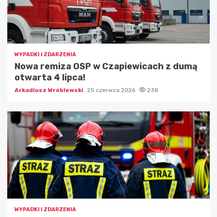
WYPADKI I ZDARZENIA
Nowa remiza OSP w Czapiewicach z dumą
otwarta 4 lipca!
Arkadiusz Wróblewski
25 czerwca 2026
238
WYPADKI I ZDARZENIA