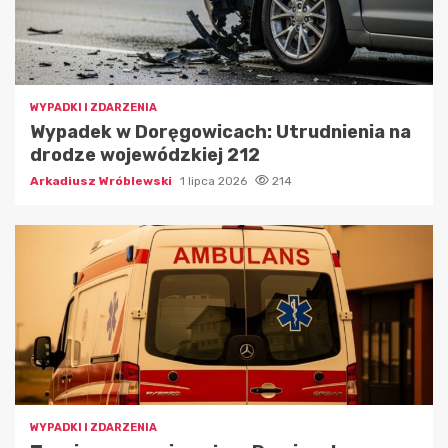
WYPADKI I ZDARZENIA
Wypadek w Doręgowicach: Utrudnienia na
drodze wojewódzkiej 212
Arkadiusz Wróblewski
1 lipca 2026
214
WYPADKI I ZDARZENIA