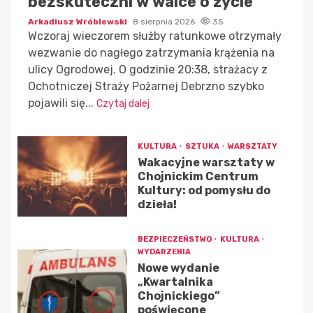
bezskuteczni w walce o życie
Arkadiusz Wróblewski
8 sierpnia 2026
35
Wczoraj wieczorem służby ratunkowe otrzymały
wezwanie do nagłego zatrzymania krążenia na
ulicy Ogrodowej. O godzinie 20:38, strażacy z
Ochotniczej Straży Pożarnej Debrzno szybko
pojawili się...
Czytaj dalej
KULTURA
SZTUKA
WARSZTATY
Wakacyjne warsztaty w
Chojnickim Centrum
Kultury: od pomysłu do
dzieła!
BEZPIECZEŃSTWO
KULTURA
WYDARZENIA
Nowe wydanie
„Kwartalnika
Chojnickiego”
poświęcone