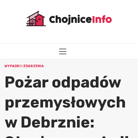
Przejdź
do
treści
MENU
GŁÓWNE
WYPADKI I ZDARZENIA
Pożar odpadów
przemysłowych
w Debrznie: