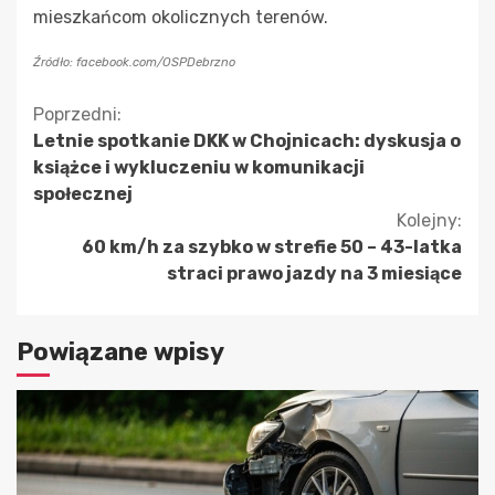
mieszkańcom okolicznych terenów.
Źródło: facebook.com/OSPDebrzno
Kontynuuj
Poprzedni:
Letnie spotkanie DKK w Chojnicach: dyskusja o
czytanie
książce i wykluczeniu w komunikacji
społecznej
Kolejny:
60 km/h za szybko w strefie 50 – 43-latka
straci prawo jazdy na 3 miesiące
Powiązane wpisy