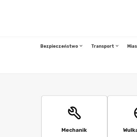
Przejdź
do
treści
Bezpieczeństwo
Transport
Mia
Mechanik
Wulk