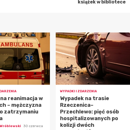
książek w bibliotece
ZDARZENIA
WYPADKI I ZDARZENIA
na reanimacja w
Wypadek na trasie
ch – mężczyzna
Rzeczenica–
po zatrzymaniu
Przechlewo: pięć osób
a
hospitalizowanych po
kolizji dwóch
 Wróblewski
30 czerwca