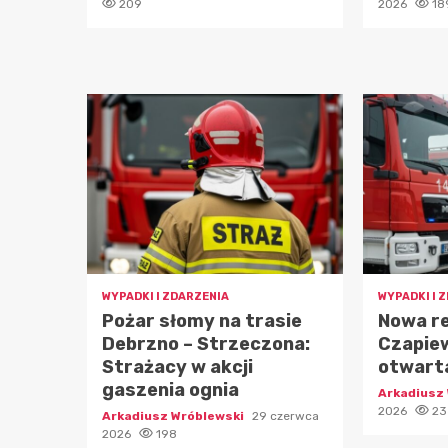
209
2026
18
WYPADKI I ZDARZENIA
WYPADKI I 
Pożar słomy na trasie
Nowa r
Debrzno – Strzeczona:
Czapie
Strażacy w akcji
otwarta
gaszenia ognia
Arkadiusz
2026
23
Arkadiusz Wróblewski
29 czerwca
2026
198