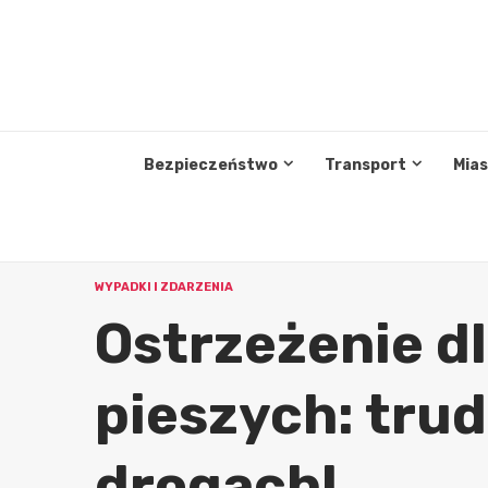
Przejdź
do
treści
Bezpieczeństwo
Transport
Mia
WYPADKI I ZDARZENIA
Ostrzeżenie dl
pieszych: tru
drogach!