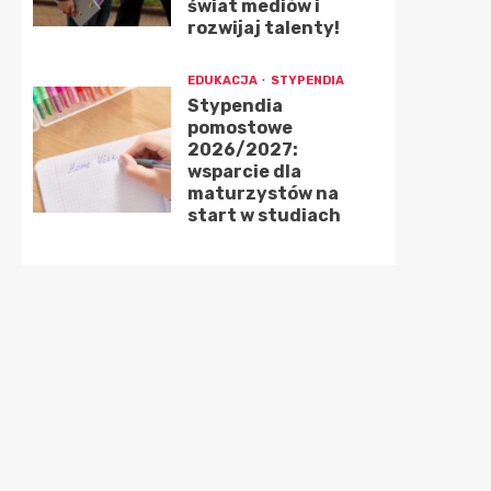
świat mediów i
rozwijaj talenty!
EDUKACJA
STYPENDIA
Stypendia
pomostowe
2026/2027:
wsparcie dla
maturzystów na
start w studiach