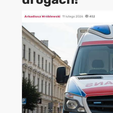
Arkadiusz Wróblewski
11 lutego 2026
452