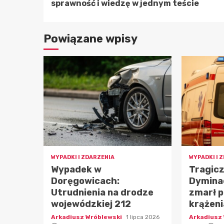
czytanie
sprawność i wiedzę w jednym teście
Powiązane wpisy
WYPADKI I ZDARZENIA
WYPADKI I 
Wypadek w
Tragicz
Doręgowicach:
Dymina
Utrudnienia na drodze
zmarł 
wojewódzkiej 212
krążeni
Arkadiusz Wróblewski
1 lipca 2026
Arkadiusz