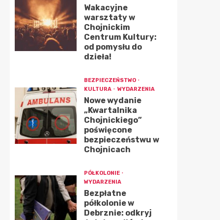
Wakacyjne
warsztaty w
Chojnickim
Centrum Kultury:
od pomysłu do
dzieła!
BEZPIECZEŃSTWO
KULTURA
WYDARZENIA
Nowe wydanie
„Kwartalnika
Chojnickiego”
poświęcone
bezpieczeństwu w
Chojnicach
PÓŁKOLONIE
WYDARZENIA
Bezpłatne
półkolonie w
Debrznie: odkryj