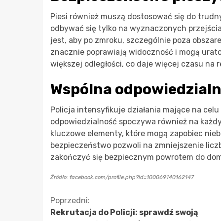
Piesi również muszą dostosować się do trud
odbywać się tylko na wyznaczonych przejścia
jest, aby po zmroku, szczególnie poza obsza
znacznie poprawiają widoczność i mogą urato
większej odległości, co daje więcej czasu na r
Wspólna odpowiedzialn
Policja intensyfikuje działania mające na ce
odpowiedzialność spoczywa również na każdy
kluczowe elementy, które mogą zapobiec nie
bezpieczeństwo pozwoli na zmniejszenie licz
zakończyć się bezpiecznym powrotem do dom
Źródło: facebook.com/profile.php?id=100069140162147
Kontynuuj
Poprzedni:
Rekrutacja do Policji: sprawdź swoją