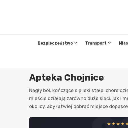
Przejdź
do
treści
Bezpieczeństwo
Transport
Mia
Apteka Chojnice
Nagły ból, kończące się leki stałe, chore dz
mieście działają zarówno duże sieci, jak i
okolicy, aby łatwiej dobrać miejsce dopaso
★★★★