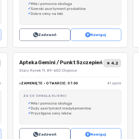
Miła i pomocna obsługa
Szeroki asortyment produktów
Dobre ceny na leki
Zadzwoń
Nawiguj
Apteka Gemini / Punkt Szczepień
★ 4.2
Stary Rynek 11, 89-600 Chojnice
i
ZAMKNIĘTE · OTWARCIE: 07:00
41 opinii
ZA CO CHWALĄ KLIENCI
Miła i pomocna obsługa
Duży asortyment medykamentów
Przystępne ceny leków
Zadzwoń
Nawiguj