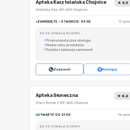
Apteka Kasztelańska Chojnice
★ 4.9
Gdańska 26a, 89-600 Chojnice
ZAMKNIĘTE · OTWARCIE: 09:00
17 opini
ZA CO CHWALĄ KLIENCI
Przesympatyczna obsługa
Niskie ceny produktów
Szybka realizacja zamówień
Zadzwoń
Nawiguj
Apteka Słoneczna
★ 4.6
Stary Rynek 7, 89-600 Chojnice
OTWARTE DO 21:00
16 opini
ZA CO CHWALĄ KLIENCI