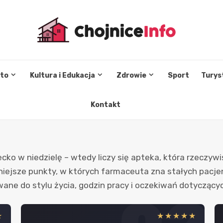
sto
Kultura i Edukacja
Zdrowie
Sport
Turys
Kontakt
iecko w niedzielę – wtedy liczy się apteka, która rzeczywi
 mniejsze punkty, w których farmaceuta zna stałych pacje
wane do stylu życia, godzin pracy i oczekiwań dotyczącyc
★
★★★★★