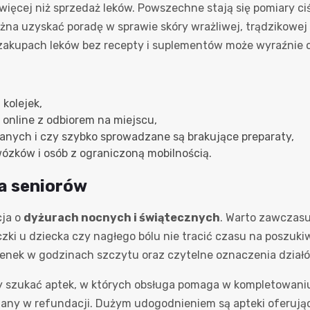
ięcej niż sprzedaż leków. Powszechne stają się pomiary ciś
ożna uzyskać poradę w sprawie skóry wrażliwej, trądzikowej
 zakupach leków bez recepty i suplementów może wyraźnie 
kolejek,
 online z odbiorem na miejscu,
nych i czy szybko sprowadzane są brakujące preparaty,
ózków i osób z ograniczoną mobilnością.
la seniorów
cja o
dyżurach nocnych i świątecznych
. Warto zawczasu 
czki u dziecka czy nagłego bólu nie tracić czasu na poszukiw
ienek w godzinach szczytu oraz czytelne oznaczenia działó
y szukać aptek, w których obsługa pomaga w kompletowaniu
iany w refundacji. Dużym udogodnieniem są apteki oferuj