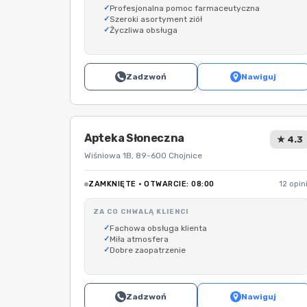
Profesjonalna pomoc farmaceutyczna
Szeroki asortyment ziół
Życzliwa obsługa
Zadzwoń
Nawiguj
Apteka Słoneczna
★ 4.3
Wiśniowa 1B, 89-600 Chojnice
ZAMKNIĘTE · OTWARCIE: 08:00
12 opini
ZA CO CHWALĄ KLIENCI
Fachowa obsługa klienta
Miła atmosfera
Dobre zaopatrzenie
Zadzwoń
Nawiguj