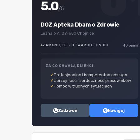
0
5.0
/5
DOZ Apteka Dbam o Zdrowie
Leśna 6 A, 89-600 Chojnice
ZAMKNIĘTE · OTWARCIE: 09:00
40 opinii
ZA CO CHWALĄ KLIENCI
Profesjonalna i kompetentna obsługa
Uprzejmość i serdeczność pracowników
Pomoc w trudnych sytuacjach
Zadzwoń
Nawiguj