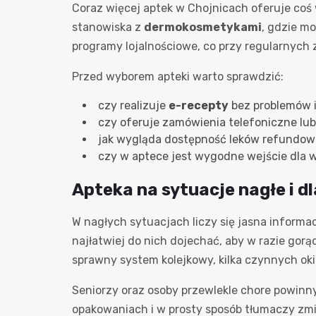
Coraz więcej aptek w Chojnicach oferuje coś w
stanowiska z
dermokosmetykami
, gdzie m
programy lojalnościowe, co przy regularnych
Przed wyborem apteki warto sprawdzić:
czy realizuje
e-recepty
bez problemów i 
czy oferuje zamówienia telefoniczne lub
jak wygląda dostępność leków refundowa
czy w aptece jest wygodne wejście dla w
Apteka na sytuacje nagłe i d
W nagłych sytuacjach liczy się jasna informa
najłatwiej do nich dojechać, aby w razie gorą
sprawny system kolejkowy, kilka czynnych ok
Seniorzy oraz osoby przewlekle chore powinn
opakowaniach i w prosty sposób tłumaczy zm