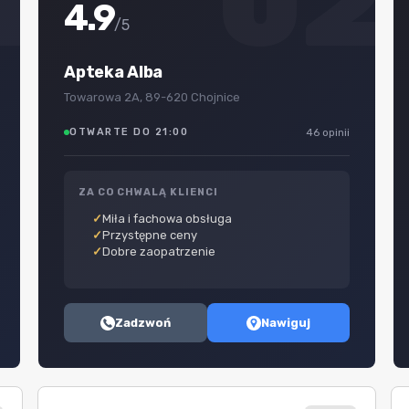
1
02
4.9
/5
Apteka Alba
Towarowa 2A, 89-620 Chojnice
OTWARTE DO 21:00
46 opinii
ZA CO CHWALĄ KLIENCI
Miła i fachowa obsługa
Przystępne ceny
Dobre zaopatrzenie
Zadzwoń
Nawiguj