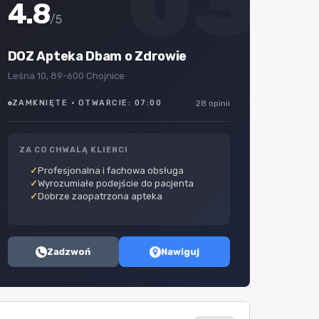
03
4.8
/5
DOZ Apteka Dbam o Zdrowie
Leśna 10, 89-600 Chojnice
ZAMKNIĘTE · OTWARCIE: 07:00
28 opinii
ZA CO CHWALĄ KLIENCI
Profesjonalna i fachowa obsługa
Wyrozumiałe podejście do pacjenta
Dobrze zaopatrzona apteka
Zadzwoń
Nawiguj