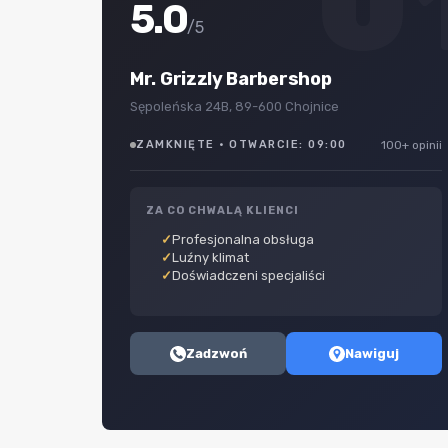
0
5.0
/5
Mr. Grizzly Barbershop
Sępoleńska 24B, 89-600 Chojnice
ZAMKNIĘTE · OTWARCIE: 09:00
100+ opinii
ZA CO CHWALĄ KLIENCI
Profesjonalna obsługa
Luźny klimat
Doświadczeni specjaliści
Zadzwoń
Nawiguj