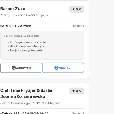
Barber Zuza
★ 5.0
31 Stycznia 43, 89-600 Chojnice
OTWARTE DO 19:00
19 opinii
ZA CO CHWALĄ KLIENCI
Profesjonalne strzyżenie
Miła i przyjazna obsługa
Pasja i zaangażowanie
Zadzwoń
Nawiguj
Chill Time Fryzjer & Barber
★ 4.9
Joanna Korzeniewska
Józefa Piłsudskiego 36, 89-600 Chojnice
ZAMKNIĘTE · OTWARCIE: 09:00
36 opinii