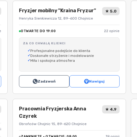
Fryzjer mobilny "Kraina Fryzur"
★ 5.0
Henryka Sienkiewicza 12, 89-600 Chojnice
e
OTWARTE DO 19:00
22 opinie
ZA CO CHWALĄ KLIENCI
Profesjonalne podejście do klienta
Doskonałe strzyżenie i modelowanie
Miła i spokojna atmosfera
Zadzwoń
Nawiguj
Pracownia Fryzjerska Anna
★ 4.9
Czyrek
Obrońców Chojnic 15, 89-620 Chojnice
i
ZAMKNIĘTE · OTWARCIE: 08:00
39 opinii