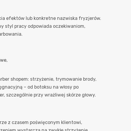
ęcia efektów lub konkretne nazwiska fryzjerów.
ny styl pracy odpowiada oczekiwaniom,
arbowania.
owe,
arber shopem: strzyżenie, trymowanie brody,
lęgnacyjną – od botoksu na włosy po
r, szczególnie przy wrażliwej skórze głowy.
parze z czasem poświęconym klientowi,
zeniem wystarcza na zwykłe strzyżenie,