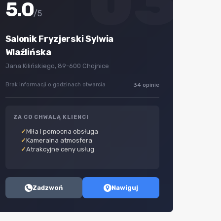
03
5.0
/5
Salonik Fryzjerski Sylwia
Wlaźlińska
Jana Kilińskiego, 89-600 Chojnice
Brak informacji o godzinach otwarcia
34 opinie
ZA CO CHWALĄ KLIENCI
Miła i pomocna obsługa
Kameralna atmosfera
Atrakcyjne ceny usług
Zadzwoń
Nawiguj