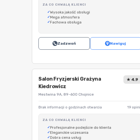
ZA CO CHWALĄ KLIENCI
Wysoka jakość obsługi
Mega atmosfera
Fachowa obsługa
Zadzwoń
Nawiguj
Salon Fryzjerski Grażyna
★ 4.9
Kiedrowicz
Mestwina 9A, 89-600 Chojnice
Brak informacji o godzinach otwarcia
19 opini
ZA CO CHWALĄ KLIENCI
Profesjonalne podejście do klienta
Eleganckie uczesania
Dobra cena usług