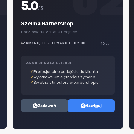
1
02
5.0
/5
Szelma Barbershop
Pocztowa 10, 89-600 Chojnice
ZAMKNIĘTE · OTWARCIE: 09:00
46 opinii
ZA CO CHWALĄ KLIENCI
Profesjonalne podejście do klienta
Wyjątkowe umiejętności Szymona
Świetna atmosfera w barbershopie
Zadzwoń
Nawiguj