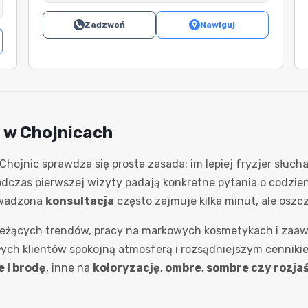
Zadzwoń
Nawiguj
 w Chojnicach
Chojnic sprawdza się prosta zasada: im lepiej fryzjer słuc
dczas pierwszej wizyty padają konkretne pytania o codzienn
rowadzona
konsultacja
często zajmuje kilka minut, ale osz
bieżących trendów, pracy na markowych kosmetykach i zaaw
ałych klientów spokojną atmosferą i rozsądniejszym cenniki
 i brodę
, inne na
koloryzację, ombre, sombre czy rozja