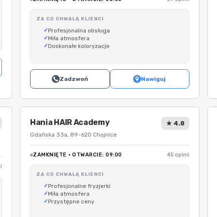
ZA CO CHWALĄ KLIENCI
Profesjonalna obsługa
Miła atmosfera
Doskonałe koloryzacje
Zadzwoń
Nawiguj
Hania HAIR Academy
★ 4.8
Gdańska 33a, 89-620 Chojnice
ZAMKNIĘTE · OTWARCIE: 09:00
45 opinii
i
ZA CO CHWALĄ KLIENCI
Profesjonalne fryzjerki
Miła atmosfera
Przystępne ceny