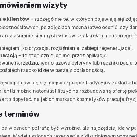
umówieniem wizyty
nie klientów
– szczególnie te, w których pojawiają się zdj
połecznościowych: po zdjęciach można łatwo ocenić, czy da
ak rozjaśnianie ciemnych włosów czy korekta nieudanego f
biegiem (koloryzacja, rozjaśnianie, zabiegi regenerujące),
erwacją
– telefonicznie, online, przez aplikację,
wane narzędzia, jednorazowe peleryny lub ręczniki papier
pośpiech rzadko idzie w parze z dokładnością.
ęściej pojawiają się miejsca łączące tradycyjny zakład z b
klientki można natomiast liczyć na rozbudowaną ofertę pie
arto dopytać, na jakich markach kosmetyków pracuje fryzje
ie terminów
ice w cenach potrafią być wyraźne, ale najczęściej idą w 
jera. W wielu salonach rezerwacja z kilkudniowym wyprzed