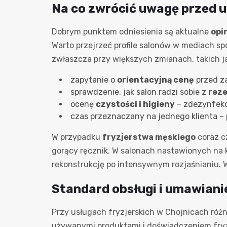
Na co zwrócić uwagę przed 
Dobrym punktem odniesienia są aktualne
opi
Warto przejrzeć profile salonów w mediach s
zwłaszcza przy większych zmianach, takich j
zapytanie o
orientacyjną cenę
przed za
sprawdzenie, jak salon radzi sobie z
rez
ocenę
czystości i higieny
– zdezynfeko
czas przeznaczany na jednego klienta – 
W przypadku
fryzjerstwa męskiego
coraz cz
gorący ręcznik. W salonach nastawionych na 
rekonstrukcję po intensywnym rozjaśnianiu. W
Standard obsługi i umawian
Przy usługach fryzjerskich w Chojnicach różn
używanymi produktami i doświadczeniem fryz