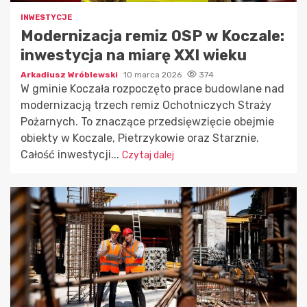
INWESTYCJE
Modernizacja remiz OSP w Koczale:
inwestycja na miarę XXI wieku
Arkadiusz Wróblewski
10 marca 2026
374
W gminie Koczała rozpoczęto prace budowlane nad
modernizacją trzech remiz Ochotniczych Straży
Pożarnych. To znaczące przedsięwzięcie obejmie
obiekty w Koczale, Pietrzykowie oraz Starznie.
Całość inwestycji...
Czytaj dalej