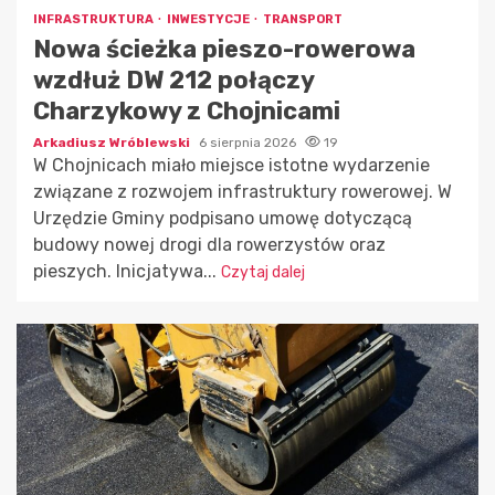
INFRASTRUKTURA
INWESTYCJE
TRANSPORT
Nowa ścieżka pieszo-rowerowa
wzdłuż DW 212 połączy
Charzykowy z Chojnicami
Arkadiusz Wróblewski
6 sierpnia 2026
19
W Chojnicach miało miejsce istotne wydarzenie
związane z rozwojem infrastruktury rowerowej. W
Urzędzie Gminy podpisano umowę dotyczącą
budowy nowej drogi dla rowerzystów oraz
pieszych. Inicjatywa...
Czytaj dalej