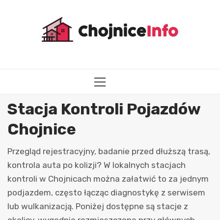
Przejdź
do
treści
MENU
GŁÓWNE
Stacja Kontroli Pojazdów
Chojnice
Przegląd rejestracyjny, badanie przed dłuższą trasą,
kontrola auta po kolizji? W lokalnych stacjach
kontroli w Chojnicach można załatwić to za jednym
podjazdem, często łącząc diagnostykę z serwisem
lub wulkanizacją. Poniżej dostępne są stacje z
okolicy, wygodnie rozmieszczone przy głównych