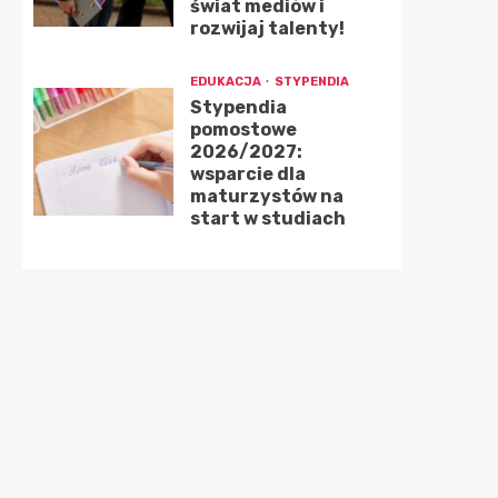
świat mediów i
rozwijaj talenty!
EDUKACJA
STYPENDIA
Stypendia
pomostowe
2026/2027:
wsparcie dla
maturzystów na
start w studiach