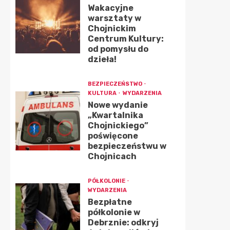
Wakacyjne
warsztaty w
Chojnickim
Centrum Kultury:
od pomysłu do
dzieła!
BEZPIECZEŃSTWO
KULTURA
WYDARZENIA
Nowe wydanie
„Kwartalnika
Chojnickiego”
poświęcone
bezpieczeństwu w
Chojnicach
PÓŁKOLONIE
WYDARZENIA
Bezpłatne
półkolonie w
Debrznie: odkryj