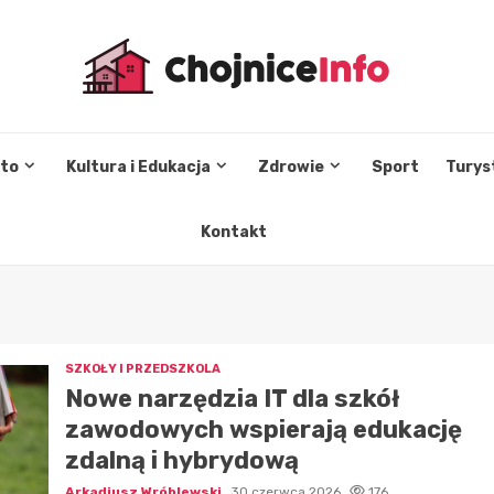
sto
Kultura i Edukacja
Zdrowie
Sport
Turys
Kontakt
SZKOŁY I PRZEDSZKOLA
Nowe narzędzia IT dla szkół
zawodowych wspierają edukację
zdalną i hybrydową
Arkadiusz Wróblewski
30 czerwca 2026
176