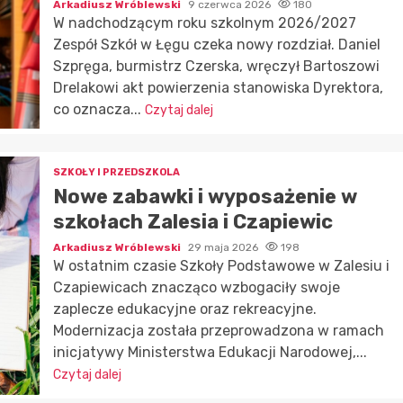
Arkadiusz Wróblewski
9 czerwca 2026
180
W nadchodzącym roku szkolnym 2026/2027
Zespół Szkół w Łęgu czeka nowy rozdział. Daniel
Szpręga, burmistrz Czerska, wręczył Bartoszowi
Drelakowi akt powierzenia stanowiska Dyrektora,
co oznacza...
Czytaj dalej
SZKOŁY I PRZEDSZKOLA
Nowe zabawki i wyposażenie w
szkołach Zalesia i Czapiewic
Arkadiusz Wróblewski
29 maja 2026
198
W ostatnim czasie Szkoły Podstawowe w Zalesiu i
Czapiewicach znacząco wzbogaciły swoje
zaplecze edukacyjne oraz rekreacyjne.
Modernizacja została przeprowadzona w ramach
inicjatywy Ministerstwa Edukacji Narodowej,...
Czytaj dalej