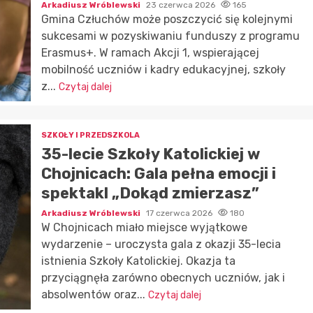
Arkadiusz Wróblewski
23 czerwca 2026
165
Gmina Człuchów może poszczycić się kolejnymi
sukcesami w pozyskiwaniu funduszy z programu
Erasmus+. W ramach Akcji 1, wspierającej
mobilność uczniów i kadry edukacyjnej, szkoły
z...
Czytaj dalej
SZKOŁY I PRZEDSZKOLA
35-lecie Szkoły Katolickiej w
Chojnicach: Gala pełna emocji i
spektakl „Dokąd zmierzasz”
Arkadiusz Wróblewski
17 czerwca 2026
180
W Chojnicach miało miejsce wyjątkowe
wydarzenie – uroczysta gala z okazji 35-lecia
istnienia Szkoły Katolickiej. Okazja ta
przyciągnęła zarówno obecnych uczniów, jak i
absolwentów oraz...
Czytaj dalej