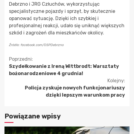
Debrzno i JRG Człuchów, wykorzystując
specjalistyczne pojazdy i sprzęt, by skutecznie
opanować sytuację. Dzięki ich szybkiej i
profesjonalnej reakcji, udało się uniknąć większych
szkód i zagrożeń dla mieszkańców okolicy.
Źródło: facebook.com/OSPDebrzno
Kontynuuj
Poprzedni:
Szydełkowanie z Ireną Wittbrodt: Warsztaty
czytanie
bożonarodzeniowe 4 grudnia!
Kolejny:
Policja zyskuje nowych funkcjonariuszy
dzięki lepszym warunkom pracy
Powiązane wpisy