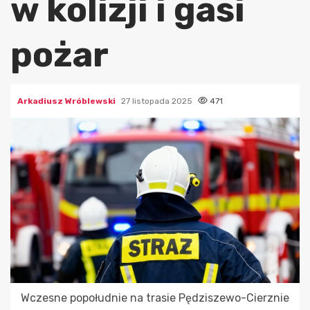
w kolizji i gasi
pożar
Arkadiusz Wróblewski
27 listopada 2025
471
Wczesne popołudnie na trasie Pędziszewo-Cierznie