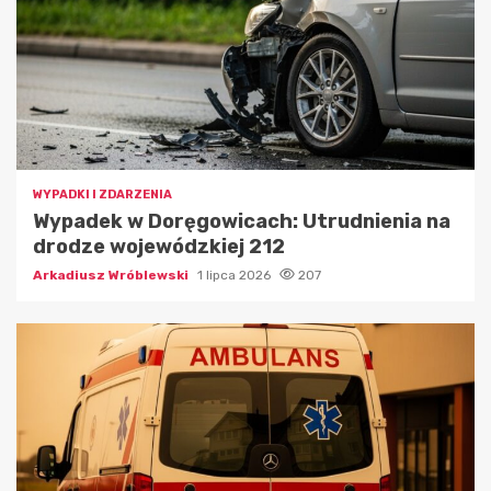
WYPADKI I ZDARZENIA
Wypadek w Doręgowicach: Utrudnienia na
drodze wojewódzkiej 212
Arkadiusz Wróblewski
1 lipca 2026
207