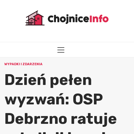
Przejdź
do
treści
MENU
GŁÓWNE
WYPADKI I ZDARZENIA
Dzień pełen
wyzwań: OSP
Debrzno ratuje