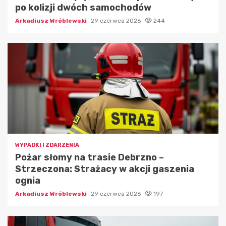
po kolizji dwóch samochodów
Arkadiusz Wróblewski
29 czerwca 2026
244
WYPADKI I ZDARZENIA
Pożar słomy na trasie Debrzno –
Strzeczona: Strażacy w akcji gaszenia
ognia
Arkadiusz Wróblewski
29 czerwca 2026
197