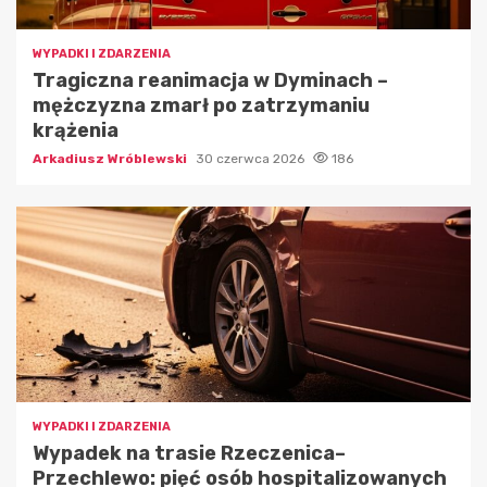
WYPADKI I ZDARZENIA
Tragiczna reanimacja w Dyminach –
mężczyzna zmarł po zatrzymaniu
krążenia
Arkadiusz Wróblewski
30 czerwca 2026
186
WYPADKI I ZDARZENIA
Wypadek na trasie Rzeczenica–
Przechlewo: pięć osób hospitalizowanych