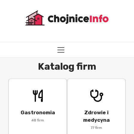
Przejdź
do
treści
MENU
GŁÓWNE
Katalog firm
Gastronomia
Zdrowie i
medycyna
48 firm
77 firm