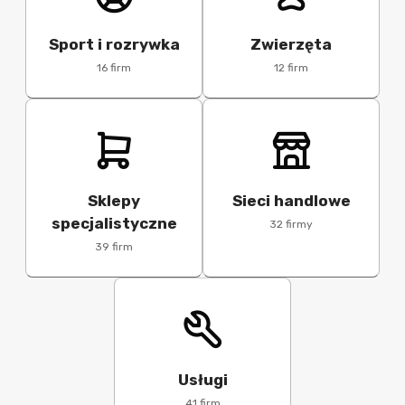
Sport i rozrywka
Zwierzęta
16 firm
12 firm
Sklepy
Sieci handlowe
specjalistyczne
32 firmy
39 firm
Usługi
41 firm