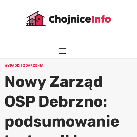
Przejdź
do
treści
MENU
GŁÓWNE
WYPADKI I ZDARZENIA
Nowy Zarząd
OSP Debrzno:
podsumowanie