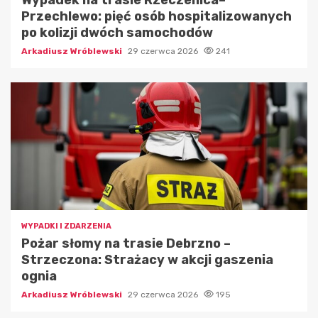
Przechlewo: pięć osób hospitalizowanych
po kolizji dwóch samochodów
Arkadiusz Wróblewski
29 czerwca 2026
241
WYPADKI I ZDARZENIA
Pożar słomy na trasie Debrzno –
Strzeczona: Strażacy w akcji gaszenia
ognia
Arkadiusz Wróblewski
29 czerwca 2026
195