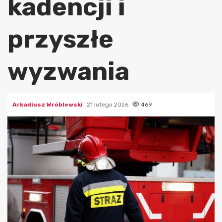
kadencji i
przyszłe
wyzwania
Arkadiusz Wróblewski
21 lutego 2026
469