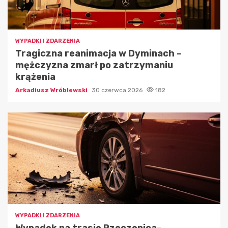
WYPADKI I ZDARZENIA
Tragiczna reanimacja w Dyminach –
mężczyzna zmarł po zatrzymaniu
krążenia
Arkadiusz Wróblewski
30 czerwca 2026
182
WYPADKI I ZDARZENIA
Wypadek na trasie Rzeczenica–