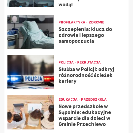
wodą!
PROFILAKTYKA
ZDROWIE
Szczepienia: klucz do
zdrowia i lepszego
samopoczucia
POLICJA
REKRUTACJA
Służba w Policji: odkryj
różnorodność ścieżek
kariery
EDUKACJA
PRZEDSZKOLA
Nowe przedszkole w
Sąpolnie: edukacyjne
wsparcie dla dzieci w
Gminie Przechlewo