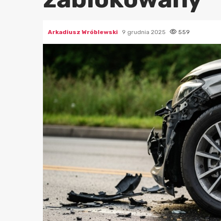
Arkadiusz Wróblewski
9 grudnia 2025
559