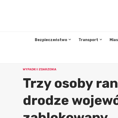
Przejdź
do
treści
Bezpieczeństwo
Transport
Mia
WYPADKI I ZDARZENIA
Trzy osoby ra
drodze wojewó
zablokowany