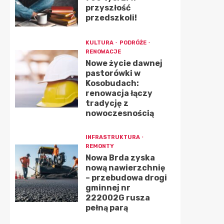
przyszłość
przedszkoli!
KULTURA
PODRÓŻE
RENOWACJE
Nowe życie dawnej
pastorówki w
Kosobudach:
renowacja łączy
tradycję z
nowoczesnością
INFRASTRUKTURA
REMONTY
Nowa Brda zyska
nową nawierzchnię
– przebudowa drogi
gminnej nr
222002G rusza
pełną parą