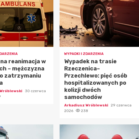
ZDARZENIA
WYPADKI I ZDARZENIA
na reanimacja w
Wypadek na trasie
ch – mężczyzna
Rzeczenica–
po zatrzymaniu
Przechlewo: pięć osób
a
hospitalizowanych po
kolizji dwóch
 Wróblewski
30 czerwca
samochodów
9
Arkadiusz Wróblewski
29 czerwca
2026
238