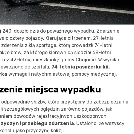
j 240, doszło dziś do poważnego wypadku. Zdarzenie
ało cztery pojazdy. Kierująca citroenem, 27-letnia
zderzenia z kią sportage, którą prowadził 74-letni
także bmw, za którego kierownicą siedział 68-letni
przez 42-letnią mieszkankę gminy Chojnice. W wyniku
zewieziono do szpitala.
74-letnia pasażerka kii,
rka
wymagali natychmiastowej pomocy medycznej.
czenie miejsca wypadku
odpowiednie służby, które przystąpiły do zabezpieczania
ali szczegółowych oględzin zarówno pojazdów, jak i
zymaniem dowodów rejestracyjnych uszkodzonych
rzyczyn i przebiegu zdarzenia
. Ustalono, że wszyscy
koholu jako przyczynę kolizji.