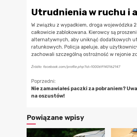
Utrudnienia w ruchu i 
W związku z wypadkiem, droga wojewódzka 24
całkowicie zablokowana. Kierowcy są proszeni 
alternatywnych, aby uniknąć dodatkowych utr
ratunkowych. Policja apeluje, aby użytkownicy
zachowali szczególną ostrożność w rejonie z
Źródło: facebook.com/profile.php?id=100069140162147
Kontynuuj
Poprzedni:
Nie zamawiałeś paczki za pobraniem? Uwa
czytanie
na oszustów!
Powiązane wpisy