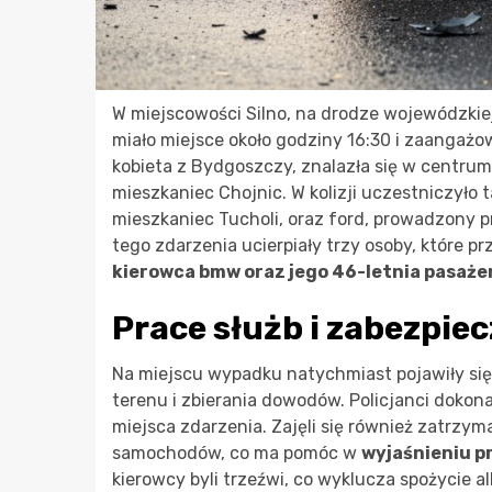
W miejscowości Silno, na drodze wojewódzkie
miało miejsce około godziny 16:30 i zaangażow
kobieta z Bydgoszczy, znalazła się w centrum 
mieszkaniec Chojnic. W kolizji uczestniczyło 
mieszkaniec Tucholi, oraz ford, prowadzony 
tego zdarzenia ucierpiały trzy osoby, które pr
kierowca bmw oraz jego 46-letnia pasaże
Prace służb i zabezpie
Na miejscu wypadku natychmiast pojawiły się 
terenu i zbierania dowodów. Policjanci dokon
miejsca zdarzenia. Zajęli się również zatr
samochodów, co ma pomóc w
wyjaśnieniu p
kierowcy byli trzeźwi, co wyklucza spożycie al