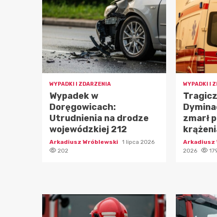
WYPADKI I ZDARZENIA
WYPADKI I 
Wypadek w
Tragicz
Doręgowicach:
Dymina
Utrudnienia na drodze
zmarł 
wojewódzkiej 212
krążeni
Arkadiusz Wróblewski
1 lipca 2026
Arkadiusz
202
2026
17