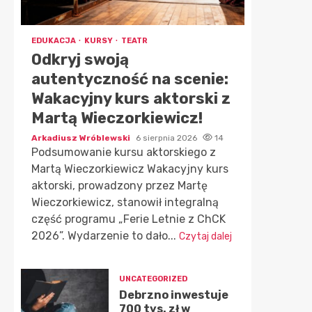
EDUKACJA
KURSY
TEATR
Odkryj swoją
autentyczność na scenie:
Wakacyjny kurs aktorski z
Martą Wieczorkiewicz!
Arkadiusz Wróblewski
6 sierpnia 2026
14
Podsumowanie kursu aktorskiego z
Martą Wieczorkiewicz Wakacyjny kurs
aktorski, prowadzony przez Martę
Wieczorkiewicz, stanowił integralną
część programu „Ferie Letnie z ChCK
2026”. Wydarzenie to dało...
Czytaj dalej
UNCATEGORIZED
Debrzno inwestuje
700 tys. zł w