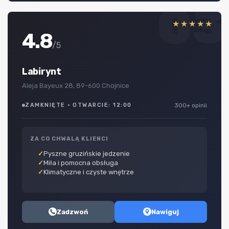
03
★★★★★
4.8
/5
Labirynt
Aleja Bayeux 28, 89-600 Chojnice
ZAMKNIĘTE · OTWARCIE: 12:00
300+ opinii
ZA CO CHWALĄ KLIENCI
Pyszne gruzińskie jedzenie
Miła i pomocna obsługa
Klimatyczne i czyste wnętrze
Zadzwoń
Nawiguj