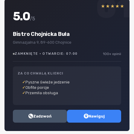
01
★★★★★
5.0
/5
Bistro Chojnicka Buła
Gimnazjalna 9, 89-600 Chojnice
ZAMKNIĘTE · OTWARCIE: 07:00
100+ opinii
ZA CO CHWALĄ KLIENCI
Pyszne świeże jedzenie
Obfite porcje
Przemiła obsługa
Zadzwoń
Nawiguj