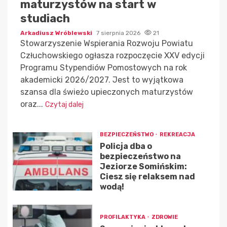
maturzystów na start w
studiach
Arkadiusz Wróblewski
7 sierpnia 2026
21
Stowarzyszenie Wspierania Rozwoju Powiatu
Człuchowskiego ogłasza rozpoczęcie XXV edycji
Programu Stypendiów Pomostowych na rok
akademicki 2026/2027. Jest to wyjątkowa
szansa dla świeżo upieczonych maturzystów
oraz...
Czytaj dalej
BEZPIECZEŃSTWO
REKREACJA
Policja dba o
bezpieczeństwo na
Jeziorze Somińskim:
Ciesz się relaksem nad
wodą!
PROFILAKTYKA
ZDROWIE