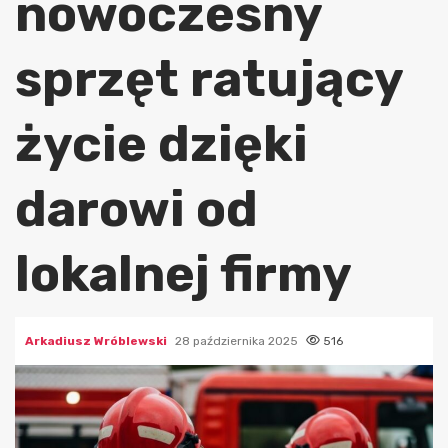
nowoczesny
sprzęt ratujący
życie dzięki
darowi od
lokalnej firmy
Arkadiusz Wróblewski
28 października 2025
516