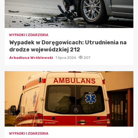
WYPADKI I ZDARZENIA
Wypadek w Doręgowicach: Utrudnienia na
drodze wojewódzkiej 212
Arkadiusz Wróblewski
1 lipca 2026
207
WYPADKI I ZDARZENIA