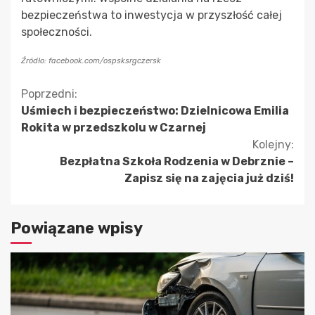
bezpieczeństwa to inwestycja w przyszłość całej
społeczności.
Źródło: facebook.com/ospsksrgczersk
Kontynuuj
Poprzedni:
Uśmiech i bezpieczeństwo: Dzielnicowa Emilia
czytanie
Rokita w przedszkolu w Czarnej
Kolejny:
Bezpłatna Szkoła Rodzenia w Debrznie –
Zapisz się na zajęcia już dziś!
Powiązane wpisy