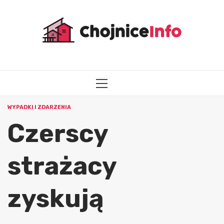
Przejdź
do
treści
MENU
GŁÓWNE
WYPADKI I ZDARZENIA
Czerscy
strażacy
zyskują