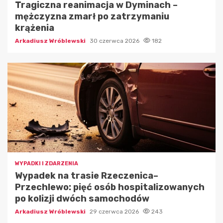
Tragiczna reanimacja w Dyminach –
mężczyzna zmarł po zatrzymaniu
krążenia
Arkadiusz Wróblewski
30 czerwca 2026
182
WYPADKI I ZDARZENIA
Wypadek na trasie Rzeczenica–
Przechlewo: pięć osób hospitalizowanych
po kolizji dwóch samochodów
Arkadiusz Wróblewski
29 czerwca 2026
243