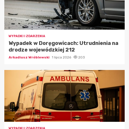
WYPADKI I ZDARZENIA
Wypadek w Doręgowicach: Utrudnienia na
drodze wojewódzkiej 212
Arkadiusz Wróblewski
1 lipca 2026
203
WYPADKI I ZDARZENIA