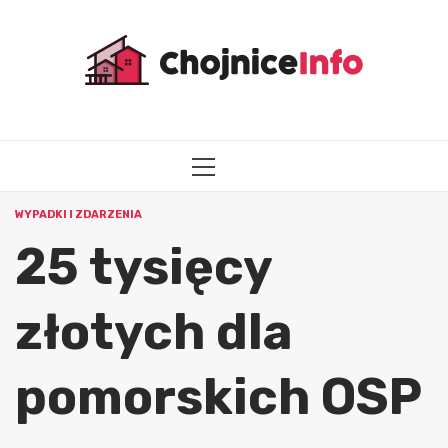
Przejdź
do
treści
MENU
GŁÓWNE
WYPADKI I ZDARZENIA
25 tysięcy
złotych dla
pomorskich OSP