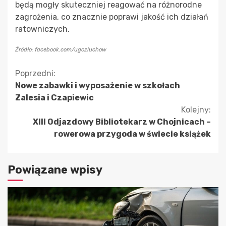
będą mogły skuteczniej reagować na różnorodne
zagrożenia, co znacznie poprawi jakość ich działań
ratowniczych.
Źródło: facebook.com/ugczluchow
Kontynuuj
Poprzedni:
Nowe zabawki i wyposażenie w szkołach
czytanie
Zalesia i Czapiewic
Kolejny:
XIII Odjazdowy Bibliotekarz w Chojnicach –
rowerowa przygoda w świecie książek
Powiązane wpisy