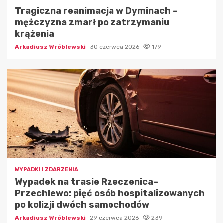
Tragiczna reanimacja w Dyminach –
mężczyzna zmarł po zatrzymaniu
krążenia
Arkadiusz Wróblewski
30 czerwca 2026
179
WYPADKI I ZDARZENIA
Wypadek na trasie Rzeczenica–
Przechlewo: pięć osób hospitalizowanych
po kolizji dwóch samochodów
Arkadiusz Wróblewski
29 czerwca 2026
239