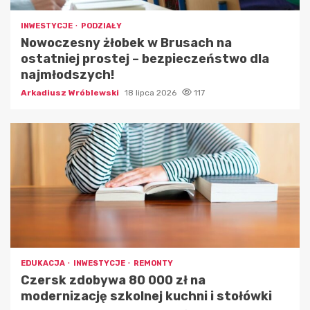
INWESTYCJE
PODZIAŁY
Nowoczesny żłobek w Brusach na
ostatniej prostej – bezpieczeństwo dla
najmłodszych!
Arkadiusz Wróblewski
18 lipca 2026
117
EDUKACJA
INWESTYCJE
REMONTY
Czersk zdobywa 80 000 zł na
modernizację szkolnej kuchni i stołówki