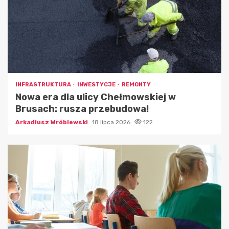
INFRASTRUKTURA
INWESTYCJE
REMONTY
Nowa era dla ulicy Chełmowskiej w
Brusach: rusza przebudowa!
Arkadiusz Wróblewski
18 lipca 2026
122