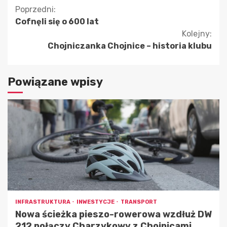
Kontynuuj
Poprzedni:
Cofnęli się o 600 lat
czytanie
Kolejny:
Chojniczanka Chojnice – historia klubu
Powiązane wpisy
INFRASTRUKTURA
INWESTYCJE
TRANSPORT
Nowa ścieżka pieszo-rowerowa wzdłuż DW
212 połączy Charzykowy z Chojnicami