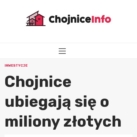
Przejdź
do
treści
MENU
GŁÓWNE
INWESTYCJE
Chojnice
ubiegają się o
miliony złotych