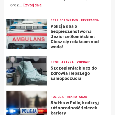
oraz...
Czytaj dalej
BEZPIECZEŃSTWO
REKREACJA
Policja dba o
bezpieczeństwo na
Jeziorze Somińskim:
Ciesz się relaksem nad
wodą!
PROFILAKTYKA
ZDROWIE
Szczepienia: klucz do
zdrowia i lepszego
samopoczucia
POLICJA
REKRUTACJA
Służba w Policji: odkryj
różnorodność ścieżek
kariery