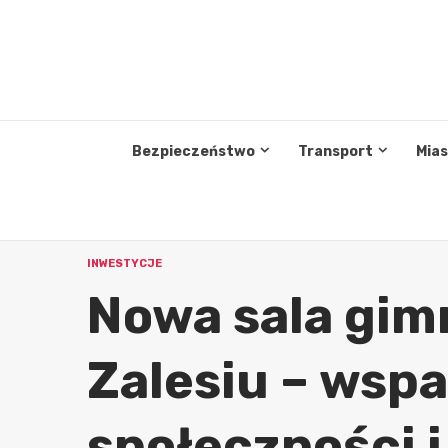
Przejdź
do
treści
Bezpieczeństwo
Transport
Mia
INWESTYCJE
Nowa sala gim
Zalesiu – wspa
społeczności i