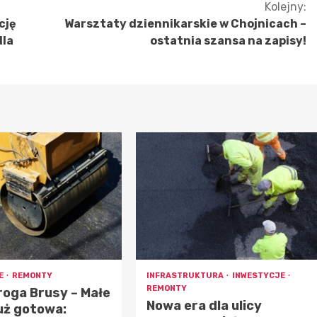
Kolejny:
cję
Warsztaty dziennikarskie w Chojnicach –
dla
ostatnia szansa na zapisy!
E
REMONTY
INFRASTRUKTURA
INWESTYCJE
REMONTY
oga Brusy – Małe
Nowa era dla ulicy
już gotowa: