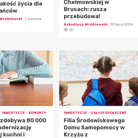
Chełmowskiej w
jakość życia dla
Brusach: rusza
ańców
przebudowa!
 Wróblewski
1 sierpnia
Arkadiusz Wróblewski
18 lipca 2026
121
INWESTYCJE
REMONTY
INWESTYCJE
USŁUGI SPOŁECZNE
 zdobywa 80 000
Filia Środowiskowego
odernizację
Domu Samopomocy w
j kuchni i
Krzyżu z