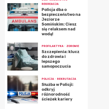
REKREACJA
Policja dba o
bezpieczeństwo na
Jeziorze
Somińskim: Ciesz
się relaksem nad
wodą!
PROFILAKTYKA
ZDROWIE
Szczepienia: klucz
do zdrowia i
lepszego
samopoczucia
POLICJA
REKRUTACJA
Służba w Policji:
odkryj
różnorodność
ścieżek kariery