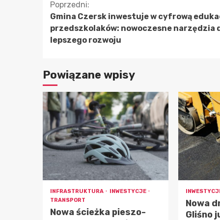
Kontynuuj
Poprzedni:
Gmina Czersk inwestuje w cyfrową eduka
czytanie
przedszkolaków: nowoczesne narzędzia 
lepszego rozwoju
Powiązane wpisy
INFRASTRUKTURA
INWESTYCJE
INWESTYCJ
TRANSPORT
Nowa dr
Nowa ścieżka pieszo-
Gliśno 