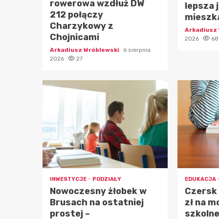
rowerowa wzdłuż DW
lepsza 
212 połączy
mieszk
Charzykowy z
Arkadiusz
Chojnicami
2026
68
Arkadiusz Wróblewski
6 sierpnia
2026
27
INWESTYCJE
PODZIAŁY
EDUKACJA
Nowoczesny żłobek w
Czersk
Brusach na ostatniej
zł na m
prostej –
szkolne