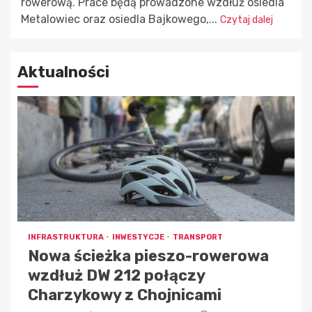
rowerową. Prace będą prowadzone wzdłuż osiedla
Metalowiec oraz osiedla Bajkowego,...
Czytaj dalej
Aktualności
INFRASTRUKTURA
INWESTYCJE
TRANSPORT
Nowa ścieżka pieszo-rowerowa
wzdłuż DW 212 połączy
Charzykowy z Chojnicami