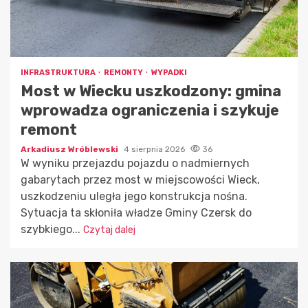
INFRASTRUKTURA
REMONTY
WYPADKI
Most w Wiecku uszkodzony: gmina
wprowadza ograniczenia i szykuje
remont
Arkadiusz Wróblewski
4 sierpnia 2026
36
W wyniku przejazdu pojazdu o nadmiernych
gabarytach przez most w miejscowości Wieck,
uszkodzeniu uległa jego konstrukcja nośna.
Sytuacja ta skłoniła władze Gminy Czersk do
szybkiego...
Czytaj dalej