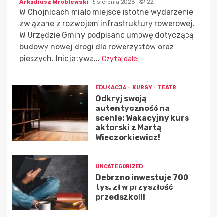
Arkadiusz Wróblewski
6 sierpnia 2026
22
W Chojnicach miało miejsce istotne wydarzenie
związane z rozwojem infrastruktury rowerowej.
W Urzędzie Gminy podpisano umowę dotyczącą
budowy nowej drogi dla rowerzystów oraz
pieszych. Inicjatywa...
Czytaj dalej
EDUKACJA
KURSY
TEATR
Odkryj swoją
autentyczność na
scenie: Wakacyjny kurs
aktorski z Martą
Wieczorkiewicz!
UNCATEGORIZED
Debrzno inwestuje 700
tys. zł w przyszłość
przedszkoli!