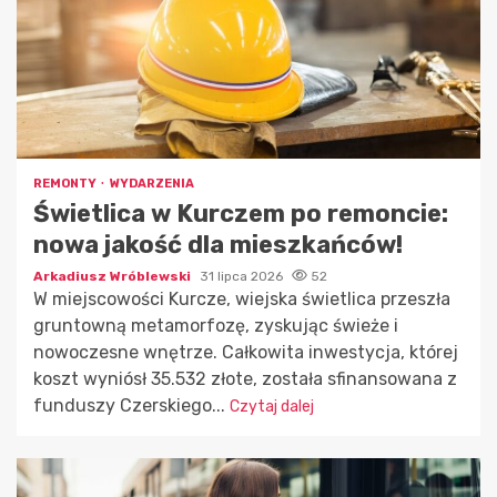
REMONTY
WYDARZENIA
Świetlica w Kurczem po remoncie:
nowa jakość dla mieszkańców!
Arkadiusz Wróblewski
31 lipca 2026
52
W miejscowości Kurcze, wiejska świetlica przeszła
gruntowną metamorfozę, zyskując świeże i
nowoczesne wnętrze. Całkowita inwestycja, której
koszt wyniósł 35.532 złote, została sfinansowana z
funduszy Czerskiego...
Czytaj dalej