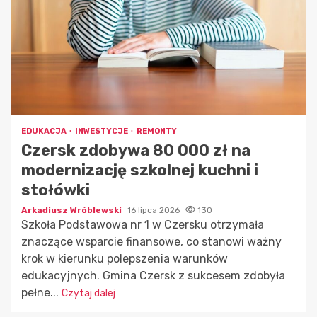
EDUKACJA
INWESTYCJE
REMONTY
Czersk zdobywa 80 000 zł na
modernizację szkolnej kuchni i
stołówki
Arkadiusz Wróblewski
16 lipca 2026
130
Szkoła Podstawowa nr 1 w Czersku otrzymała
znaczące wsparcie finansowe, co stanowi ważny
krok w kierunku polepszenia warunków
edukacyjnych. Gmina Czersk z sukcesem zdobyła
pełne...
Czytaj dalej