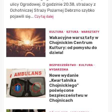
ulicy Ogrodowej. O godzinie 20:38, strażacy z
Ochotniczej Straży Pożarnej Debrzno szybko
pojawili się...
Czytaj dalej
KULTURA
SZTUKA
WARSZTATY
Wakacyjne warsztaty w
Chojnickim Centrum
Kultury: od pomysłu do
dzieła!
BEZPIECZEŃSTWO
KULTURA
WYDARZENIA
Nowe wydanie
„Kwartalnika
Chojnickiego”
poświęcone
bezpieczeństwu w
Chojnicach