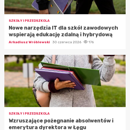
SZKOŁY I PRZEDSZKOLA
Nowe narzędzia IT dla szkół zawodowych
wspierają edukację zdalną i hybrydową
Arkadiusz Wróblewski
30 czerwca 2026
176
SZKOŁY I PRZEDSZKOLA
Wzruszające pożegnanie absolwentów i
emerytura dyrektora w Łęgu