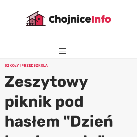
Przejdź
do
treści
MENU
GŁÓWNE
SZKOŁY I PRZEDSZKOLA
Zeszytowy
piknik pod
hasłem "Dzień