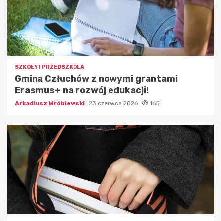
SZKOŁY I PRZEDSZKOLA
Gmina Człuchów z nowymi grantami
Erasmus+ na rozwój edukacji!
Arkadiusz Wróblewski
23 czerwca 2026
165