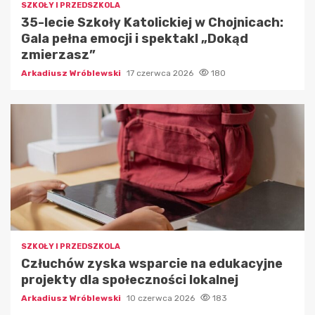
SZKOŁY I PRZEDSZKOLA
35-lecie Szkoły Katolickiej w Chojnicach:
Gala pełna emocji i spektakl „Dokąd
zmierzasz”
Arkadiusz Wróblewski
17 czerwca 2026
180
SZKOŁY I PRZEDSZKOLA
Człuchów zyska wsparcie na edukacyjne
projekty dla społeczności lokalnej
Arkadiusz Wróblewski
10 czerwca 2026
183