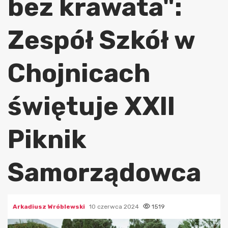
bez krawata":
Zespół Szkół w
Chojnicach
świętuje XXII
Piknik
Samorządowca
Arkadiusz Wróblewski
10 czerwca 2024
1519