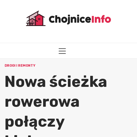
Przejdź
do
treści
MENU
GŁÓWNE
DROGI I REMONTY
Nowa ścieżka
rowerowa
połączy