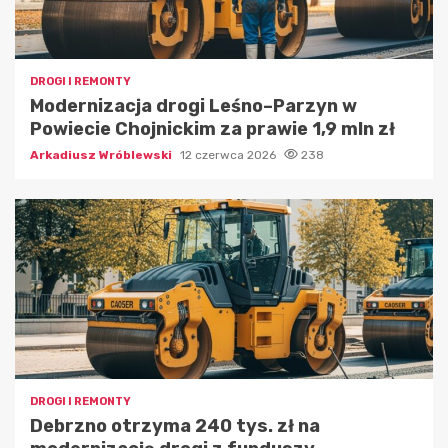
DROGI I REMONTY
Modernizacja drogi Leśno–Parzyn w
Powiecie Chojnickim za prawie 1,9 mln zł
Arkadiusz Wróblewski
12 czerwca 2026
238
DROGI I REMONTY
Debrzno otrzyma 240 tys. zł na