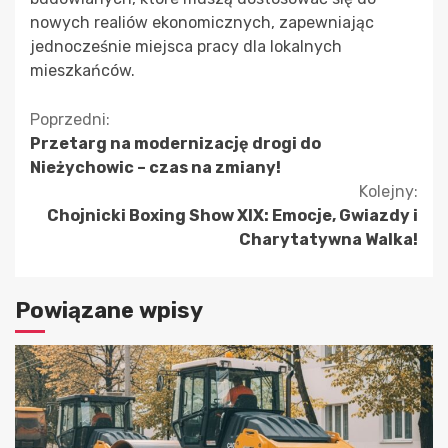
nowych realiów ekonomicznych, zapewniając
jednocześnie miejsca pracy dla lokalnych
mieszkańców.
Kontynuuj
Poprzedni:
Przetarg na modernizację drogi do
czytanie
Nieżychowic – czas na zmiany!
Kolejny:
Chojnicki Boxing Show XIX: Emocje, Gwiazdy i
Charytatywna Walka!
Powiązane wpisy