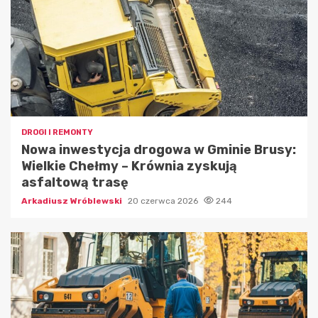
DROGI I REMONTY
Nowa inwestycja drogowa w Gminie Brusy:
Wielkie Chełmy – Krównia zyskują
asfaltową trasę
Arkadiusz Wróblewski
20 czerwca 2026
244