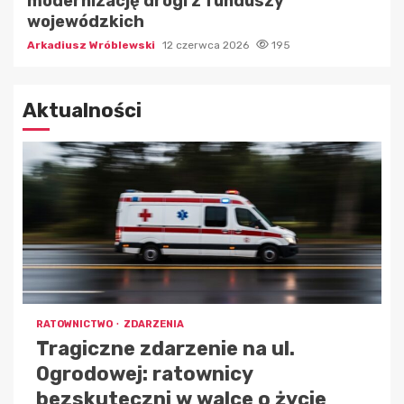
modernizację drogi z funduszy
wojewódzkich
Arkadiusz Wróblewski
12 czerwca 2026
195
Aktualności
RATOWNICTWO
ZDARZENIA
Tragiczne zdarzenie na ul.
Ogrodowej: ratownicy
bezskuteczni w walce o życie