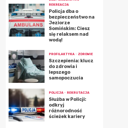
REKREACJA
Policja dba o
bezpieczeństwo na
Jeziorze
Somińskim: Ciesz
się relaksem nad
wodą!
PROFILAKTYKA
ZDROWIE
Szczepienia: klucz
do zdrowia i
lepszego
samopoczucia
POLICJA
REKRUTACJA
Służba w Policji:
odkryj
różnorodność
ścieżek kariery