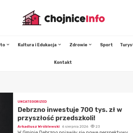
sto
Kultura i Edukacja
Zdrowie
Sport
Turys
Kontakt
UNCATEGORIZED
Debrzno inwestuje 700 tys. zł w
przyszłość przedszkoli!
Arkadiusz Wróblewski
6 sierpnia 2026
23
W Gminie Debrzno pojawiły się nowe perspektywy