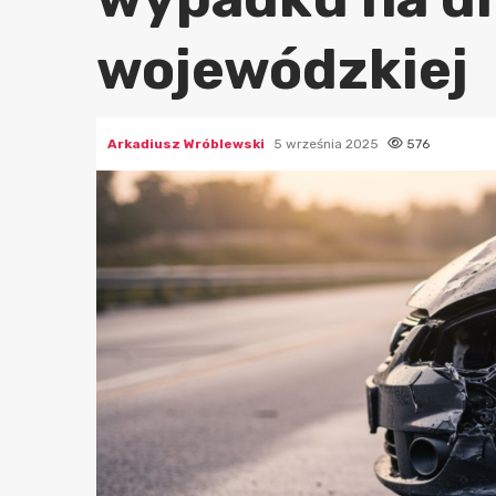
wojewódzkiej
Arkadiusz Wróblewski
5 września 2025
576