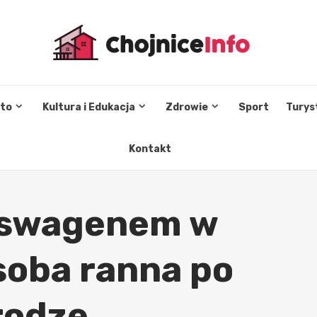
sto
Kultura i Edukacja
Zdrowie
Sport
Turys
Kontakt
lkswagenem w
soba ranna po
rodze