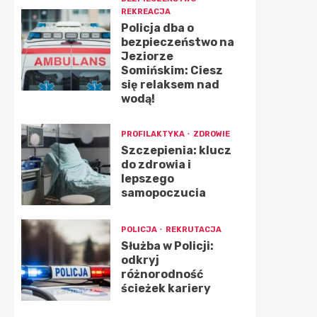
REKREACJA
Policja dba o
bezpieczeństwo na
Jeziorze
Somińskim: Ciesz
się relaksem nad
wodą!
PROFILAKTYKA
ZDROWIE
Szczepienia: klucz
do zdrowia i
lepszego
samopoczucia
POLICJA
REKRUTACJA
Służba w Policji:
odkryj
różnorodność
ścieżek kariery