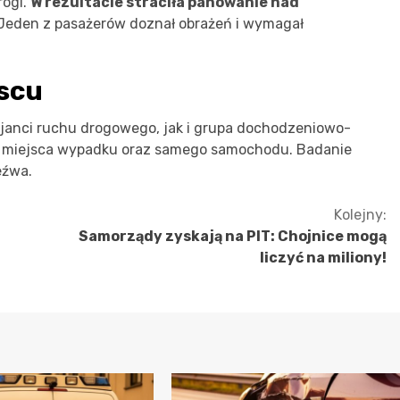
rogi.
W rezultacie straciła panowanie nad
. Jeden z pasażerów doznał obrażeń i wymagał
jscu
cjanci ruchu drogowego, jak i grupa dochodzeniowo-
y miejsca wypadku oraz samego samochodu. Badanie
eźwa.
Kolejny:
Samorządy zyskają na PIT: Chojnice mogą
liczyć na miliony!