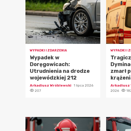
WYPADKI I ZDARZENIA
WYPADKI I 
Wypadek w
Tragicz
Doręgowicach:
Dymina
Utrudnienia na drodze
zmarł 
wojewódzkiej 212
krążeni
Arkadiusz Wróblewski
1 lipca 2026
Arkadiusz
207
2026
18