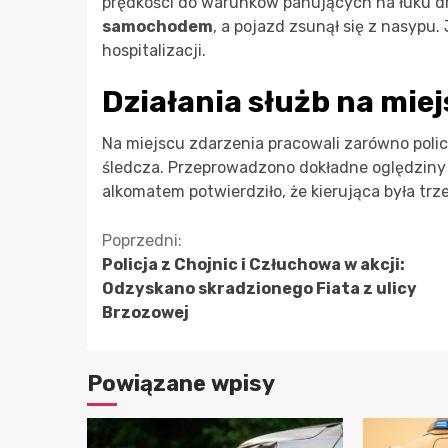
prędkości do warunków panujących na łuku d
samochodem
, a pojazd zsunął się z nasypu
hospitalizacji.
Działania służb na mie
Na miejscu zdarzenia pracowali zarówno poli
śledcza. Przeprowadzono dokładne oględzin
alkomatem potwierdziło, że kierująca była trz
Kontynuuj
Poprzedni:
Policja z Chojnic i Człuchowa w akcji:
czytanie
Odzyskano skradzionego Fiata z ulicy
Brzozowej
Powiązane wpisy