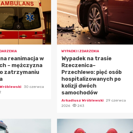
ZDARZENIA
WYPADKI I ZDARZENIA
na reanimacja w
Wypadek na trasie
ch – mężczyzna
Rzeczenica–
po zatrzymaniu
Przechlewo: pięć osób
a
hospitalizowanych po
kolizji dwóch
 Wróblewski
30 czerwca
samochodów
2
Arkadiusz Wróblewski
29 czerwca
2026
243