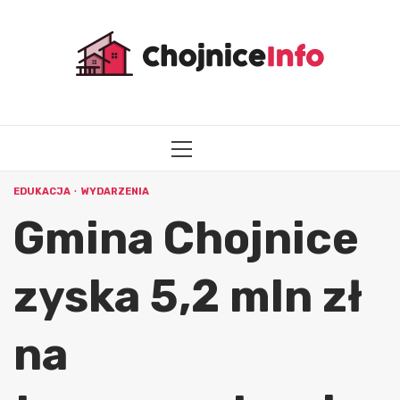
Przejdź
do
treści
MENU
GŁÓWNE
EDUKACJA
WYDARZENIA
Gmina Chojnice
zyska 5,2 mln zł
na