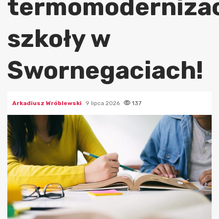
termomoderniza
szkoły w
Swornegaciach!
Arkadiusz Wróblewski
9 lipca 2026
137