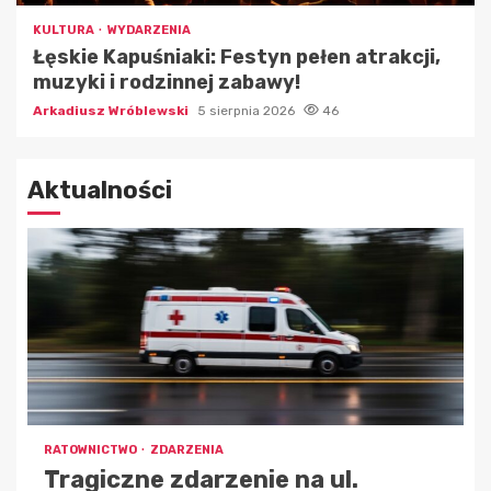
KULTURA
WYDARZENIA
Łęskie Kapuśniaki: Festyn pełen atrakcji,
muzyki i rodzinnej zabawy!
Arkadiusz Wróblewski
5 sierpnia 2026
46
Aktualności
RATOWNICTWO
ZDARZENIA
Tragiczne zdarzenie na ul.