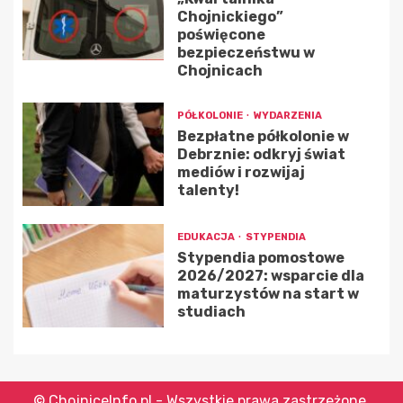
Chojnickiego”
poświęcone
bezpieczeństwu w
Chojnicach
PÓŁKOLONIE
WYDARZENIA
Bezpłatne półkolonie w
Debrznie: odkryj świat
mediów i rozwijaj
talenty!
EDUKACJA
STYPENDIA
Stypendia pomostowe
2026/2027: wsparcie dla
maturzystów na start w
studiach
© ChojniceInfo.pl - Wszystkie prawa zastrzeżone.