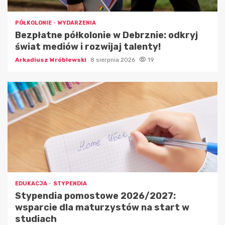
PÓŁKOLONIE
WYDARZENIA
Bezpłatne półkolonie w Debrznie: odkryj
świat mediów i rozwijaj talenty!
Arkadiusz Wróblewski
8 sierpnia 2026
19
EDUKACJA
STYPENDIA
Stypendia pomostowe 2026/2027:
wsparcie dla maturzystów na start w
studiach