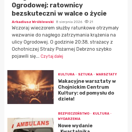
Ogrodowej: ratownicy
bezskuteczni w walce o życie
Arkadiusz Wróblewski
8 sierpnia 2026
21
Wczoraj wieczorem służby ratunkowe otrzymały
wezwanie do nagłego zatrzymania krążenia na
ulicy Ogrodowej. O godzinie 20:38, strażacy z
Ochotniczej Straży Pożarnej Debrzno szybko
pojawili się...
Czytaj dalej
KULTURA
SZTUKA
WARSZTATY
Wakacyjne warsztaty w
Chojnickim Centrum
Kultury: od pomysłu do
dzieła!
BEZPIECZEŃSTWO
KULTURA
WYDARZENIA
Nowe wydanie
„Kwartalnika