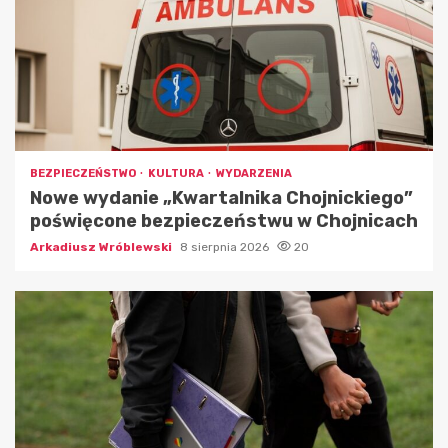
BEZPIECZEŃSTWO
KULTURA
WYDARZENIA
Nowe wydanie „Kwartalnika Chojnickiego”
poświęcone bezpieczeństwu w Chojnicach
Arkadiusz Wróblewski
8 sierpnia 2026
20