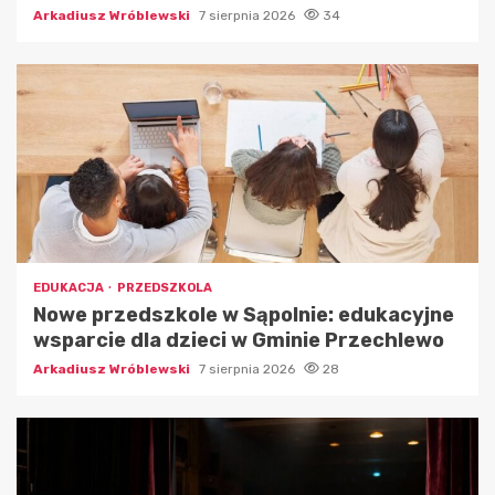
Arkadiusz Wróblewski
7 sierpnia 2026
34
EDUKACJA
PRZEDSZKOLA
Nowe przedszkole w Sąpolnie: edukacyjne
wsparcie dla dzieci w Gminie Przechlewo
Arkadiusz Wróblewski
7 sierpnia 2026
28