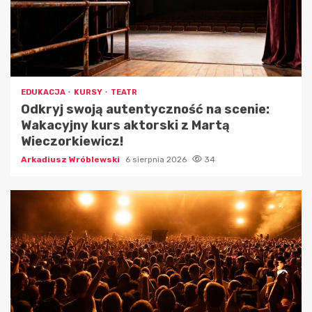
EDUKACJA
KURSY
TEATR
Odkryj swoją autentyczność na scenie:
Wakacyjny kurs aktorski z Martą
Wieczorkiewicz!
Arkadiusz Wróblewski
6 sierpnia 2026
34