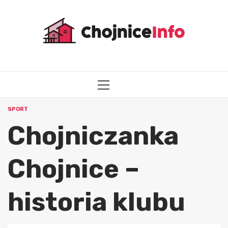
Przejdź
do
treści
MENU
GŁÓWNE
SPORT
Chojniczanka
Chojnice –
historia klubu