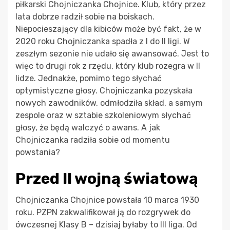
piłkarski Chojniczanka Chojnice. Klub, który przez
lata dobrze radził sobie na boiskach.
Niepocieszający dla kibiców może być fakt, że w
2020 roku Chojniczanka spadła z I do II ligi. W
zeszłym sezonie nie udało się awansować. Jest to
więc to drugi rok z rzędu, który klub rozegra w II
lidze. Jednakże, pomimo tego słychać
optymistyczne głosy. Chojniczanka pozyskała
nowych zawodników, odmłodziła skład, a samym
zespole oraz w sztabie szkoleniowym słychać
głosy, że będą walczyć o awans. A jak
Chojniczanka radziła sobie od momentu
powstania?
Przed II wojną światową
Chojniczanka Chojnice powstała 10 marca 1930
roku. PZPN zakwalifikował ją do rozgrywek do
ówczesnej Klasy B – dzisiaj byłaby to III liga. Od