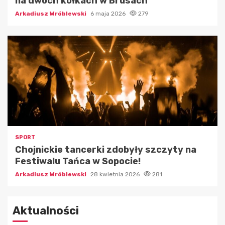
na dwóch kółkach w Brusach
Arkadiusz Wróblewski
6 maja 2026
279
SPORT
Chojnickie tancerki zdobyły szczyty na
Festiwalu Tańca w Sopocie!
Arkadiusz Wróblewski
28 kwietnia 2026
281
Aktualności