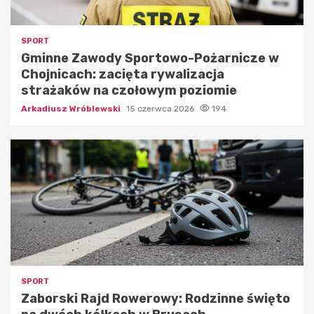
SPORT
Gminne Zawody Sportowo-Pożarnicze w
Chojnicach: zacięta rywalizacja
strażaków na czołowym poziomie
Arkadiusz Wróblewski
15 czerwca 2026
194
SPORT
Zaborski Rajd Rowerowy: Rodzinne święto