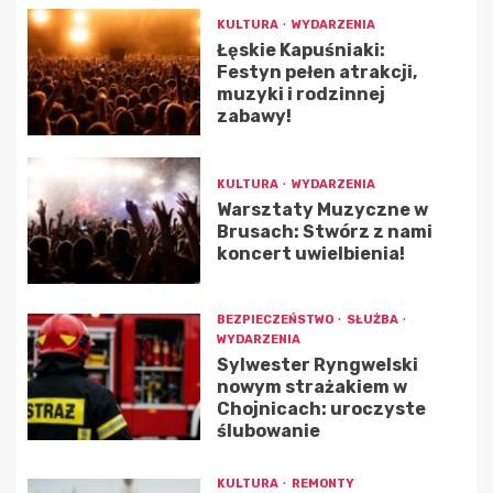
KULTURA
WYDARZENIA
Łęskie Kapuśniaki:
Festyn pełen atrakcji,
muzyki i rodzinnej
zabawy!
KULTURA
WYDARZENIA
Warsztaty Muzyczne w
Brusach: Stwórz z nami
koncert uwielbienia!
BEZPIECZEŃSTWO
SŁUŻBA
WYDARZENIA
Sylwester Ryngwelski
nowym strażakiem w
Chojnicach: uroczyste
ślubowanie
KULTURA
REMONTY