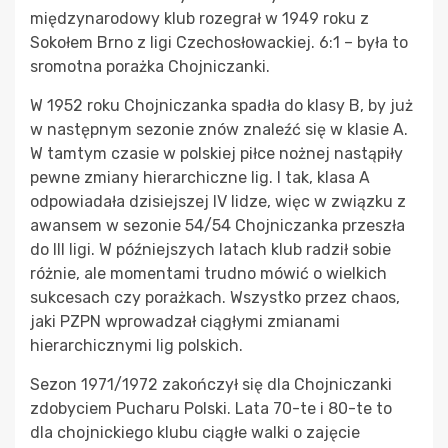
międzynarodowy klub rozegrał w 1949 roku z
Sokołem Brno z ligi Czechosłowackiej. 6:1 – była to
sromotna porażka Chojniczanki.
W 1952 roku Chojniczanka spadła do klasy B, by już
w następnym sezonie znów znaleźć się w klasie A.
W tamtym czasie w polskiej piłce nożnej nastąpiły
pewne zmiany hierarchiczne lig. I tak, klasa A
odpowiadała dzisiejszej IV lidze, więc w związku z
awansem w sezonie 54/54 Chojniczanka przeszła
do III ligi. W późniejszych latach klub radził sobie
różnie, ale momentami trudno mówić o wielkich
sukcesach czy porażkach. Wszystko przez chaos,
jaki PZPN wprowadzał ciągłymi zmianami
hierarchicznymi lig polskich.
Sezon 1971/1972 zakończył się dla Chojniczanki
zdobyciem Pucharu Polski. Lata 70-te i 80-te to
dla chojnickiego klubu ciągłe walki o zajęcie