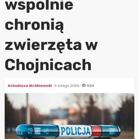
wspólnie
chronią
zwierzęta w
Chojnicach
Arkadiusz Wróblewski
5 lutego 2026
524