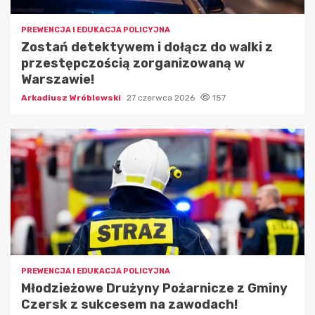
PREWENCJA I EDUKACJA POLICYJNA
Zostań detektywem i dołącz do walki z
przestępczością zorganizowaną w
Warszawie!
Arkadiusz Wróblewski
27 czerwca 2026
157
PREWENCJA I EDUKACJA POLICYJNA
Młodzieżowe Drużyny Pożarnicze z Gminy
Czersk z sukcesem na zawodach!