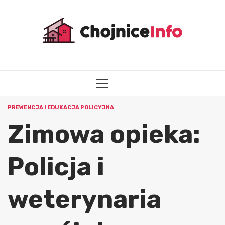
Przejdź
do
treści
MENU
GŁÓWNE
PREWENCJA I EDUKACJA POLICYJNA
Zimowa opieka:
Policja i
weterynaria