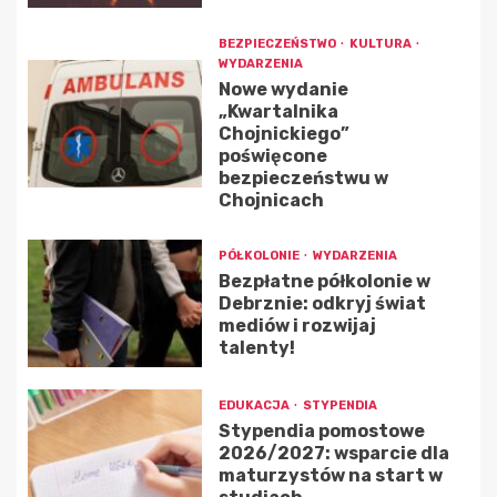
BEZPIECZEŃSTWO
KULTURA
WYDARZENIA
Nowe wydanie
„Kwartalnika
Chojnickiego”
poświęcone
bezpieczeństwu w
Chojnicach
PÓŁKOLONIE
WYDARZENIA
Bezpłatne półkolonie w
Debrznie: odkryj świat
mediów i rozwijaj
talenty!
EDUKACJA
STYPENDIA
Stypendia pomostowe
2026/2027: wsparcie dla
maturzystów na start w