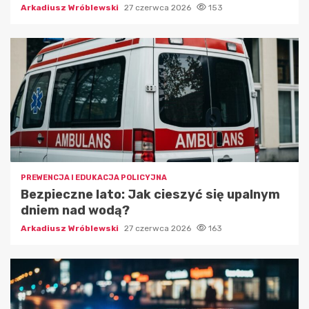
Arkadiusz Wróblewski
27 czerwca 2026
153
PREWENCJA I EDUKACJA POLICYJNA
Bezpieczne lato: Jak cieszyć się upalnym
dniem nad wodą?
Arkadiusz Wróblewski
27 czerwca 2026
163