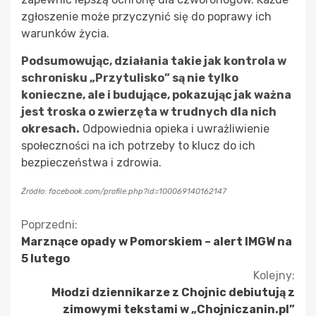
zgłoszenie może przyczynić się do poprawy ich
warunków życia.
Podsumowując, działania takie jak kontrola w
schronisku „Przytulisko” są nie tylko
konieczne, ale i budujące, pokazując jak ważna
jest troska o zwierzęta w trudnych dla nich
okresach.
Odpowiednia opieka i uwrażliwienie
społeczności na ich potrzeby to klucz do ich
bezpieczeństwa i zdrowia.
Źródło: facebook.com/profile.php?id=100069140162147
Kontynuuj
Poprzedni:
Marznące opady w Pomorskiem – alert IMGW na
czytanie
5 lutego
Kolejny:
Młodzi dziennikarze z Chojnic debiutują z
zimowymi tekstami w „Chojniczanin.pl”