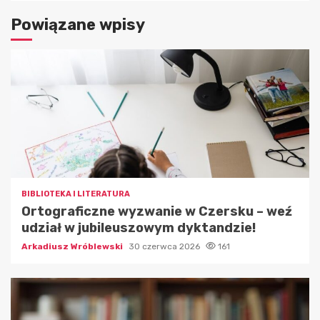
Powiązane wpisy
BIBLIOTEKA I LITERATURA
Ortograficzne wyzwanie w Czersku – weź
udział w jubileuszowym dyktandzie!
Arkadiusz Wróblewski
30 czerwca 2026
161