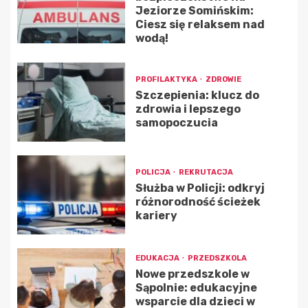
Jeziorze Somińskim:
Ciesz się relaksem nad
wodą!
PROFILAKTYKA
ZDROWIE
Szczepienia: klucz do
zdrowia i lepszego
samopoczucia
POLICJA
REKRUTACJA
Służba w Policji: odkryj
różnorodność ścieżek
kariery
EDUKACJA
PRZEDSZKOLA
Nowe przedszkole w
Sąpolnie: edukacyjne
wsparcie dla dzieci w