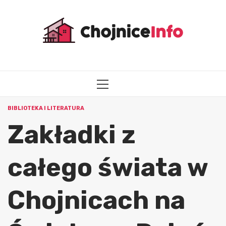
Przejdź
do
treści
MENU
GŁÓWNE
BIBLIOTEKA I LITERATURA
Zakładki z
całego świata w
Chojnicach na