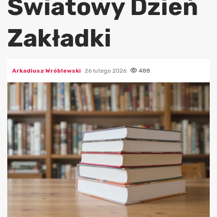
Światowy Dzień
Zakładki
Arkadiusz Wróblewski
26 lutego 2026
488