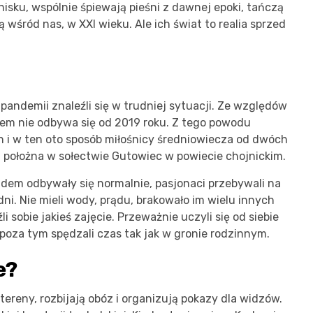
sku, wspólnie śpiewają pieśni z dawnej epoki, tańczą
 wśród nas, w XXI wieku. Ale ich świat to realia sprzed
pandemii znaleźli się w trudniej sytuacji. Ze względów
em nie odbywa się od 2019 roku. Z tego powodu
n i w ten oto sposób miłośnicy średniowiecza od dwóch
t położna w sołectwie Gutowiec w powiecie chojnickim.
ldem odbywały się normalnie, pasjonaci przebywali na
ni. Nie mieli wody, prądu, brakowało im wielu innych
 sobie jakieś zajęcie. Przeważnie uczyli się od siebie
poza tym spędzali czas tak jak w gronie rodzinnym.
e?
tereny, rozbijają obóz i organizują pokazy dla widzów.