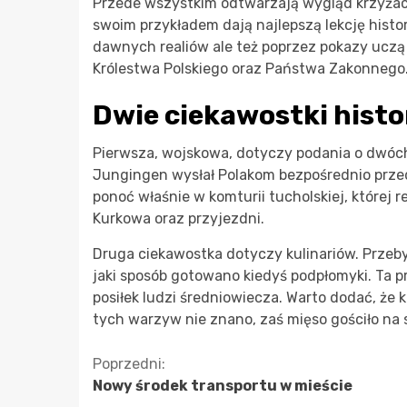
Przede wszystkim odtwarzają wygląd krzyżacki
swoim przykładem dają najlepszą lekcję histo
dawnych realiów ale też poprzez pokazy uc
Królestwa Polskiego oraz Państwa Zakonnego
Dwie ciekawostki hist
Pierwsza, wojskowa, dotyczy podania o dwóch 
Jungingen wysłał Polakom bezpośrednio prze
ponoć właśnie w komturii tucholskiej, której 
Kurkowa oraz przyjezdni.
Druga ciekawostka dotyczy kulinariów. Prze
jaki sposób gotowano kiedyś podpłomyki. Ta 
posiłek ludzi średniowiecza. Warto dodać, że
tych warzyw nie znano, zaś mięso gościło na
Kontynuuj
Poprzedni:
Nowy środek transportu w mieście
czytanie