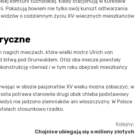
ej komturii tucholskiej. Kiedy stacjonują w Kurkowie
rii. Pokazują bowiem nie tylko swój kunszt odtwarzania
zą widzów o codziennym życiu XV-wiecznych mieszkańców
.
oryczne
nagich mieczach, które wielki mistrz Ulrich von
d bitwą pod Grunwaldem. Otóż oba miecze powstały
rekonstrukcję również i w tym roku obejrzeli mieszkańcy
bywając w obozie pasjonatów XV wieku można zobaczyć, w
prosta potrawa stanowiła drugi obok chleba podstawowy
 kiedyś nie jedzono ziemniaków ani włoszczyzny. W Polsce
 stołach stosunkowo rzadko.
Kolejny:
Chojnice ubiegają się o miliony złotych