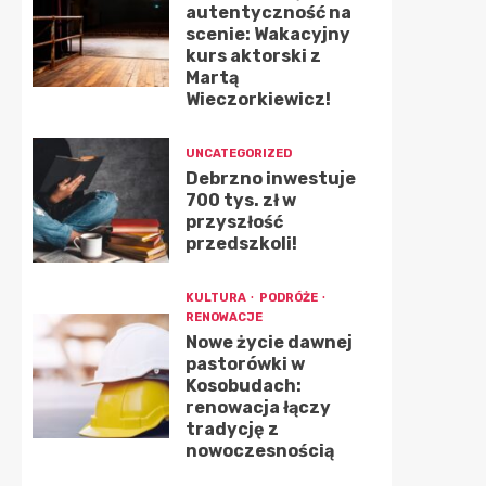
autentyczność na
scenie: Wakacyjny
kurs aktorski z
Martą
Wieczorkiewicz!
UNCATEGORIZED
Debrzno inwestuje
700 tys. zł w
przyszłość
przedszkoli!
KULTURA
PODRÓŻE
RENOWACJE
Nowe życie dawnej
pastorówki w
Kosobudach:
renowacja łączy
tradycję z
nowoczesnością