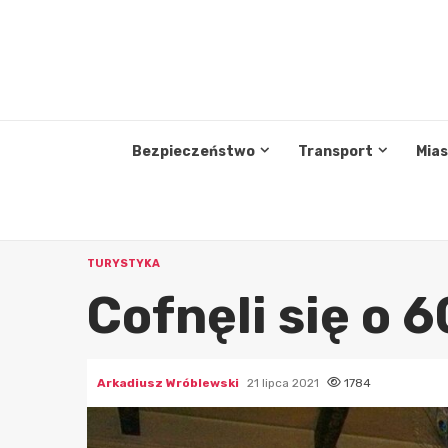
Przejdź
do
treści
Bezpieczeństwo
Transport
Mia
TURYSTYKA
Cofnęli się o 6
Arkadiusz Wróblewski
21 lipca 2021
1784