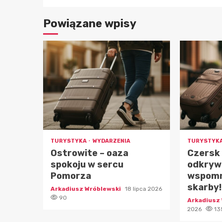
Powiązane wpisy
TURYSTYKA
WYDARZENIA
TURYSTYK
Ostrowite – oaza
Czersk
spokoju w sercu
odkryw
Pomorza
wspomni
skarby!
Arkadiusz Wróblewski
18 lipca 2026
90
Arkadiusz
2026
13