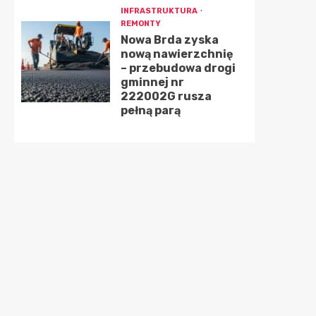
INFRASTRUKTURA
REMONTY
Nowa Brda zyska
nową nawierzchnię
– przebudowa drogi
gminnej nr
222002G rusza
pełną parą