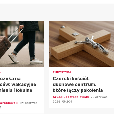
A
TURYSTYKA
 czeka na
Czerski kościół:
ców: wakacyjne
duchowe centrum,
enia i lokalne
które łączy pokolenia
Arkadiusz Wróblewski
22 czerwca
2026
204
 Wróblewski
29 czerwca
5