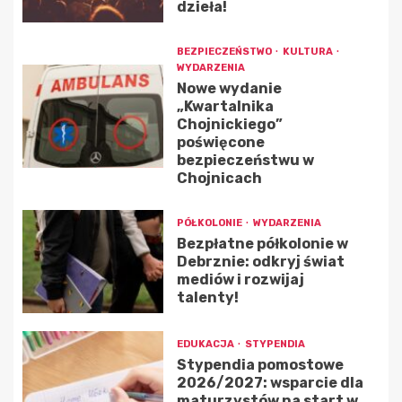
dzieła!
BEZPIECZEŃSTWO
KULTURA
WYDARZENIA
Nowe wydanie
„Kwartalnika
Chojnickiego”
poświęcone
bezpieczeństwu w
Chojnicach
PÓŁKOLONIE
WYDARZENIA
Bezpłatne półkolonie w
Debrznie: odkryj świat
mediów i rozwijaj
talenty!
EDUKACJA
STYPENDIA
Stypendia pomostowe
2026/2027: wsparcie dla
maturzystów na start w