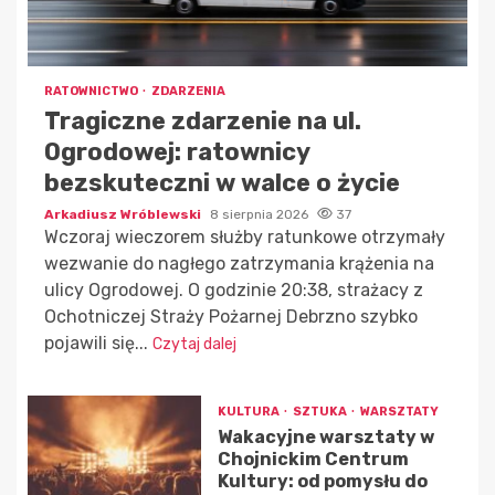
RATOWNICTWO
ZDARZENIA
Tragiczne zdarzenie na ul.
Ogrodowej: ratownicy
bezskuteczni w walce o życie
Arkadiusz Wróblewski
8 sierpnia 2026
37
Wczoraj wieczorem służby ratunkowe otrzymały
wezwanie do nagłego zatrzymania krążenia na
ulicy Ogrodowej. O godzinie 20:38, strażacy z
Ochotniczej Straży Pożarnej Debrzno szybko
pojawili się...
Czytaj dalej
KULTURA
SZTUKA
WARSZTATY
Wakacyjne warsztaty w
Chojnickim Centrum
Kultury: od pomysłu do