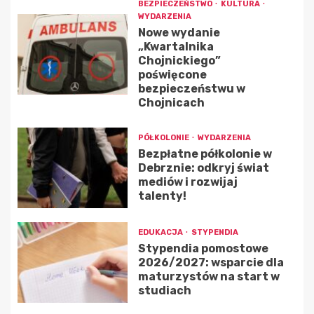
BEZPIECZEŃSTWO
KULTURA
WYDARZENIA
Nowe wydanie
„Kwartalnika
Chojnickiego”
poświęcone
bezpieczeństwu w
Chojnicach
PÓŁKOLONIE
WYDARZENIA
Bezpłatne półkolonie w
Debrznie: odkryj świat
mediów i rozwijaj
talenty!
EDUKACJA
STYPENDIA
Stypendia pomostowe
2026/2027: wsparcie dla
maturzystów na start w
studiach