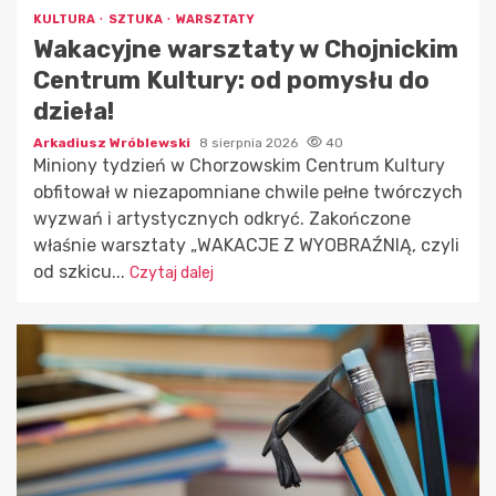
KULTURA
SZTUKA
WARSZTATY
Wakacyjne warsztaty w Chojnickim
Centrum Kultury: od pomysłu do
dzieła!
Arkadiusz Wróblewski
8 sierpnia 2026
40
Miniony tydzień w Chorzowskim Centrum Kultury
obfitował w niezapomniane chwile pełne twórczych
wyzwań i artystycznych odkryć. Zakończone
właśnie warsztaty „WAKACJE Z WYOBRAŹNIĄ, czyli
od szkicu...
Czytaj dalej