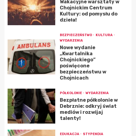
Wakacyjne warsztaty w
Chojnickim Centrum
Kultury: od pomysłu do
dzieła!
BEZPIECZEŃSTWO
KULTURA
WYDARZENIA
Nowe wydanie
„Kwartalnika
Chojnickiego”
poświęcone
bezpieczeństwu w
Chojnicach
PÓŁKOLONIE
WYDARZENIA
Bezpłatne półkolonie w
Debrznie: odkryj świat
mediów i rozwijaj
talenty!
EDUKACJA
STYPENDIA