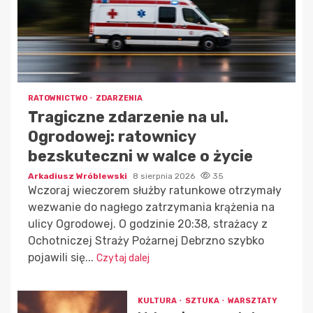
RATOWNICTWO
ZDARZENIA
Tragiczne zdarzenie na ul.
Ogrodowej: ratownicy
bezskuteczni w walce o życie
Arkadiusz Wróblewski
8 sierpnia 2026
35
Wczoraj wieczorem służby ratunkowe otrzymały
wezwanie do nagłego zatrzymania krążenia na
ulicy Ogrodowej. O godzinie 20:38, strażacy z
Ochotniczej Straży Pożarnej Debrzno szybko
pojawili się...
Czytaj dalej
KULTURA
SZTUKA
WARSZTATY