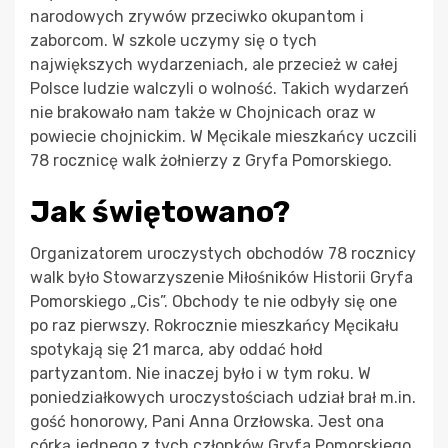
narodowych zrywów przeciwko okupantom i
zaborcom. W szkole uczymy się o tych
największych wydarzeniach, ale przecież w całej
Polsce ludzie walczyli o wolność. Takich wydarzeń
nie brakowało nam także w Chojnicach oraz w
powiecie chojnickim. W Męcikale mieszkańcy uczcili
78 rocznicę walk żołnierzy z Gryfa Pomorskiego.
Jak świętowano?
Organizatorem uroczystych obchodów 78 rocznicy
walk było Stowarzyszenie Miłośników Historii Gryfa
Pomorskiego „Cis”. Obchody te nie odbyły się one
po raz pierwszy. Rokrocznie mieszkańcy Męcikału
spotykają się 21 marca, aby oddać hołd
partyzantom. Nie inaczej było i w tym roku. W
poniedziałkowych uroczystościach udział brał m.in.
gość honorowy, Pani Anna Orzłowska. Jest ona
córką jednego z tych członków Gryfa Pomorskiego,