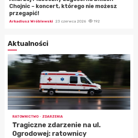
Chojnic – koncert, którego nie możesz
przegapić!
Arkadiusz Wróblewski
23 czerwca 2026
192
Aktualności
RATOWNICTWO
ZDARZENIA
Tragiczne zdarzenie na ul.
Ogrodowej: ratownicy