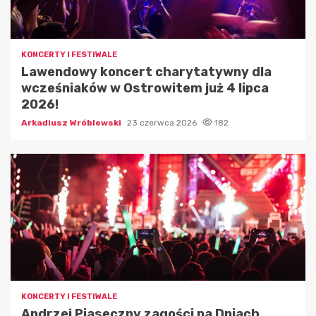
KONCERTY I FESTIWALE
Lawendowy koncert charytatywny dla
wcześniaków w Ostrowitem już 4 lipca
2026!
Arkadiusz Wróblewski
23 czerwca 2026
182
KONCERTY I FESTIWALE
Andrzej Piaseczny zagości na Dniach