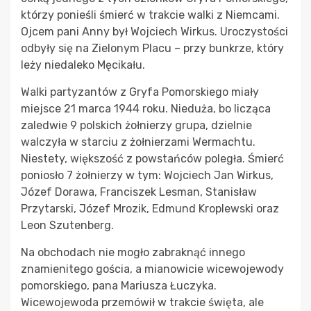
którzy ponieśli śmierć w trakcie walki z Niemcami.
Ojcem pani Anny był Wojciech Wirkus. Uroczystości
odbyły się na Zielonym Placu – przy bunkrze, który
leży niedaleko Męcikału.
Walki partyzantów z Gryfa Pomorskiego miały
miejsce 21 marca 1944 roku. Nieduża, bo licząca
zaledwie 9 polskich żołnierzy grupa, dzielnie
walczyła w starciu z żołnierzami Wermachtu.
Niestety, większość z powstańców poległa. Śmierć
poniosło 7 żołnierzy w tym: Wojciech Jan Wirkus,
Józef Dorawa, Franciszek Lesman, Stanisław
Przytarski, Józef Mrozik, Edmund Kroplewski oraz
Leon Szutenberg.
Na obchodach nie mogło zabraknąć innego
znamienitego gościa, a mianowicie wicewojewody
pomorskiego, pana Mariusza Łuczyka.
Wicewojewoda przemówił w trakcie święta, ale