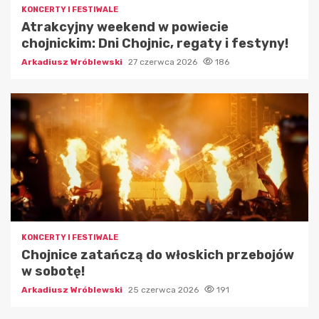
KONCERTY I FESTIWALE
Atrakcyjny weekend w powiecie
chojnickim: Dni Chojnic, regaty i festyny!
Arkadiusz Wróblewski
27 czerwca 2026
186
KONCERTY I FESTIWALE
Chojnice zatańczą do włoskich przebojów
w sobotę!
Arkadiusz Wróblewski
25 czerwca 2026
191