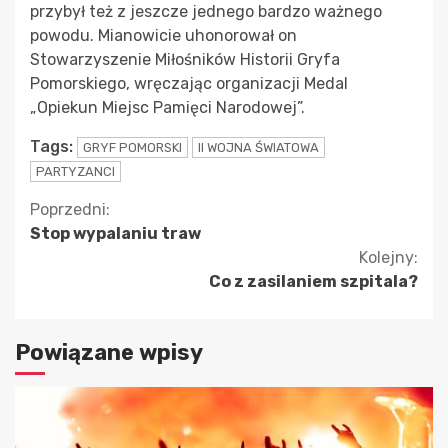
przybył też z jeszcze jednego bardzo ważnego
powodu. Mianowicie uhonorował on
Stowarzyszenie Miłośników Historii Gryfa
Pomorskiego, wręczając organizacji Medal
„Opiekun Miejsc Pamięci Narodowej”.
Tags:
GRYF POMORSKI
II WOJNA ŚWIATOWA
PARTYZANCI
Kontynuuj
Poprzedni:
Stop wypalaniu traw
czytanie
Kolejny:
Co z zasilaniem szpitala?
Powiązane wpisy