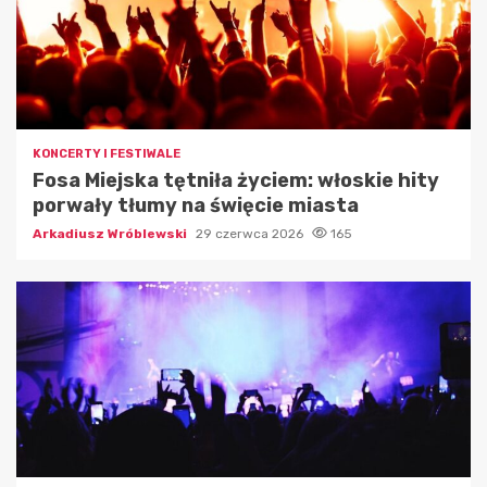
KONCERTY I FESTIWALE
Fosa Miejska tętniła życiem: włoskie hity
porwały tłumy na święcie miasta
Arkadiusz Wróblewski
29 czerwca 2026
165