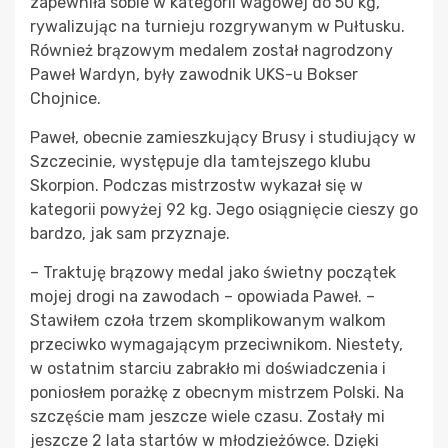
zapewniła sobie w kategorii wagowej do 50 kg,
rywalizując na turnieju rozgrywanym w Pułtusku.
Również brązowym medalem został nagrodzony
Paweł Wardyn, były zawodnik UKS-u Bokser
Chojnice.
Paweł, obecnie zamieszkujący Brusy i studiujący w
Szczecinie, występuje dla tamtejszego klubu
Skorpion. Podczas mistrzostw wykazał się w
kategorii powyżej 92 kg. Jego osiągnięcie cieszy go
bardzo, jak sam przyznaje.
– Traktuję brązowy medal jako świetny początek
mojej drogi na zawodach – opowiada Paweł. –
Stawiłem czoła trzem skomplikowanym walkom
przeciwko wymagającym przeciwnikom. Niestety,
w ostatnim starciu zabrakło mi doświadczenia i
poniosłem porażkę z obecnym mistrzem Polski. Na
szczęście mam jeszcze wiele czasu. Zostały mi
jeszcze 2 lata startów w młodzieżówce. Dzięki