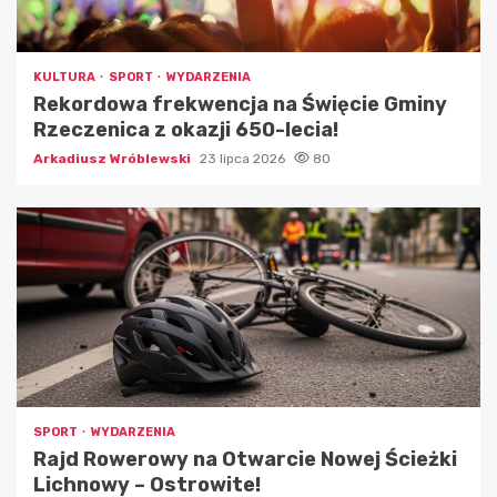
KULTURA
SPORT
WYDARZENIA
Rekordowa frekwencja na Święcie Gminy
Rzeczenica z okazji 650-lecia!
Arkadiusz Wróblewski
23 lipca 2026
80
SPORT
WYDARZENIA
Rajd Rowerowy na Otwarcie Nowej Ścieżki
Lichnowy – Ostrowite!