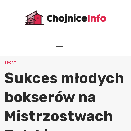
Przejdź
do
treści
MENU
GŁÓWNE
SPORT
Sukces młodych
bokserów na
Mistrzostwach