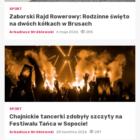
SPORT
Zaborski Rajd Rowerowy: Rodzinne święto
na dwóch kółkach w Brusach
Arkadiusz Wróblewski
6 maja 2026
285
SPORT
Chojnickie tancerki zdobyły szczyty na
Festiwalu Tańca w Sopocie!
Arkadiusz Wróblewski
28 kwietnia 2026
287