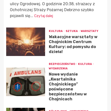
ulicy Ogrodowej. O godzinie 20:38, strażacy z
Ochotniczej Straży Pożarnej Debrzno szybko
pojawili się...
Czytaj dalej
KULTURA
SZTUKA
WARSZTATY
Wakacyjne warsztaty w
Chojnickim Centrum
Kultury: od pomysłu do
dzieła!
BEZPIECZEŃSTWO
KULTURA
WYDARZENIA
Nowe wydanie
„Kwartalnika
Chojnickiego”
poświęcone
bezpieczeństwu w
Chojnicach