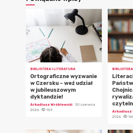
BIBLIOTEKA I LITERATURA
BIBLIOTEKA
Ortograficzne wyzwanie
Literac
w Czersku – weź udział
Państw
w jubileuszowym
Chojnic
dyktandzie!
rywaliz
czytel
Arkadiusz Wróblewski
30 czerwca
2026
159
Arkadiusz
2026
16