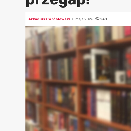
Arkadiusz Wróblewski
8 maja 2026
248