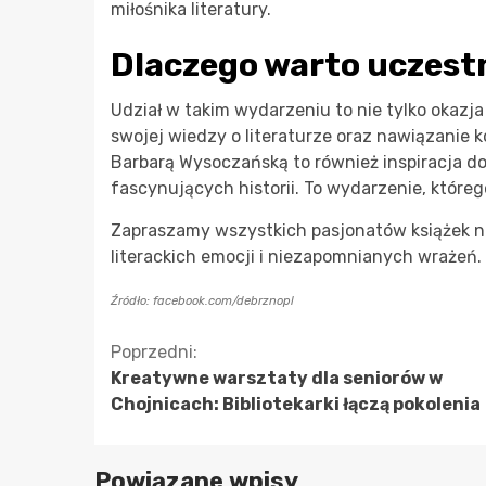
miłośnika literatury.
Dlaczego warto uczest
Udział w takim wydarzeniu to nie tylko okazja 
swojej wiedzy o literaturze oraz nawiązanie k
Barbarą Wysoczańską to również inspiracja d
fascynujących historii. To wydarzenie, które
Zapraszamy wszystkich pasjonatów książek na
literackich emocji i niezapomnianych wrażeń.
Źródło: facebook.com/debrznopl
Kontynuuj
Poprzedni:
Kreatywne warsztaty dla seniorów w
czytanie
Chojnicach: Bibliotekarki łączą pokolenia
Powiązane wpisy