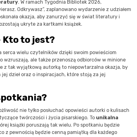
eratury
. W ramach Tygodnia Bibliotek 2026,
wierasz. Odkrywasz”, zaplanowano wydarzenie z udziałem
skonała okazja, aby zanurzyć się w świat literatury i
ozostają ukryte za kartkami książek.
Kto to jest?
a serca wielu czytelników dzięki swoim powieściom
ko wzruszają, ale także przenoszą odbiorców w minione
nie z tak wyjątkową autorką to niepowtarzalna okazja, by
j dzieł oraz o inspiracjach, które stoją za jej
spotkania?
liwość nie tylko posłuchać opowieści autorki o kulisach
tyczące twórczości i życia pisarskiego. To
unikalna
órej książki poruszają tak wielu. Po spotkaniu będzie
 co z pewnością będzie cenną pamiątką dla każdego