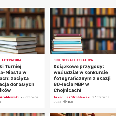
 I LITERATURA
BIBLIOTEKA I LITERATURA
ki Turniej
Książkowe przygody:
a-Miasta w
weź udział w konkursie
ach: zacięta
fotograficznym z okazji
acja dorosłych
80-lecia MBP w
ników
Chojnicach!
 Wróblewski
29 czerwca
Arkadiusz Wróblewski
27 czerwca
0
2026
158