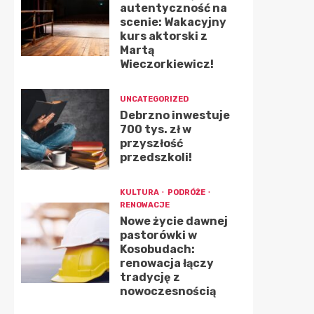
autentyczność na
scenie: Wakacyjny
kurs aktorski z
Martą
Wieczorkiewicz!
UNCATEGORIZED
Debrzno inwestuje
700 tys. zł w
przyszłość
przedszkoli!
KULTURA
PODRÓŻE
RENOWACJE
Nowe życie dawnej
pastorówki w
Kosobudach:
renowacja łączy
tradycję z
nowoczesnością