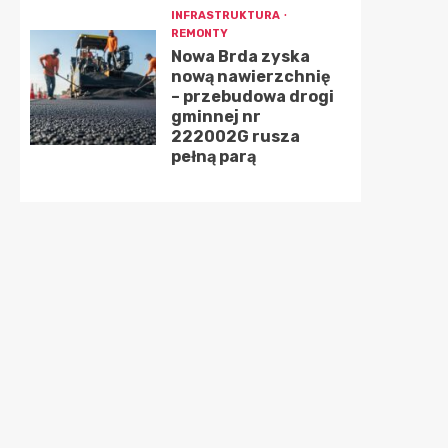
INFRASTRUKTURA
REMONTY
Nowa Brda zyska
nową nawierzchnię
– przebudowa drogi
gminnej nr
222002G rusza
pełną parą