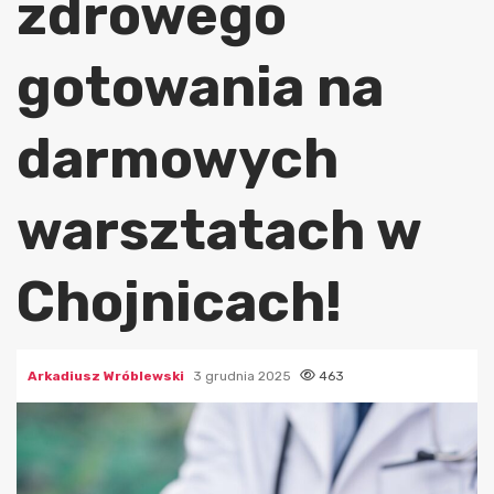
zdrowego
gotowania na
darmowych
warsztatach w
Chojnicach!
Arkadiusz Wróblewski
3 grudnia 2025
463