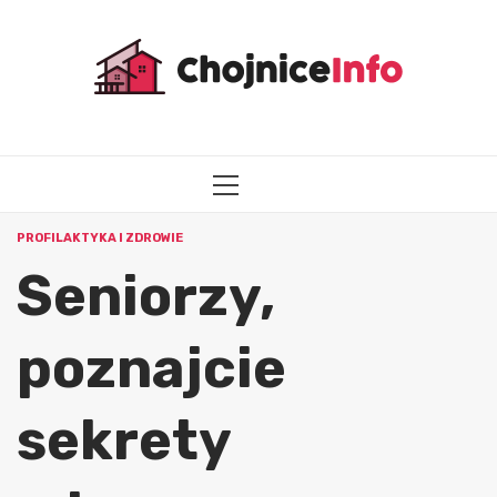
Przejdź
do
treści
MENU
GŁÓWNE
PROFILAKTYKA I ZDROWIE
Seniorzy,
poznajcie
sekrety