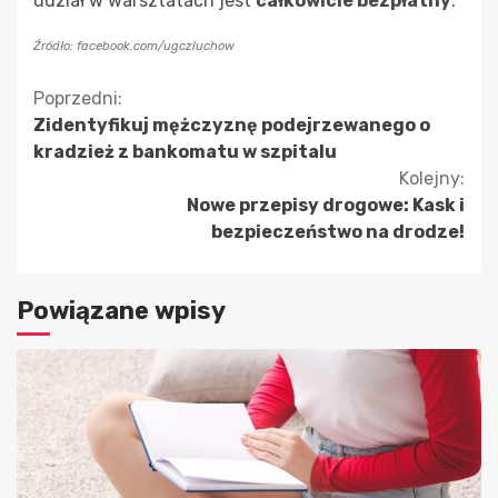
udział w warsztatach jest
całkowicie bezpłatny
.
Źródło: facebook.com/ugczluchow
Kontynuuj
Poprzedni:
Zidentyfikuj mężczyznę podejrzewanego o
czytanie
kradzież z bankomatu w szpitalu
Kolejny:
Nowe przepisy drogowe: Kask i
bezpieczeństwo na drodze!
Powiązane wpisy