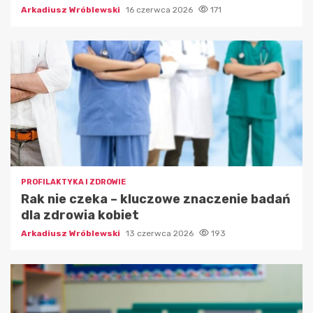
Arkadiusz Wróblewski
16 czerwca 2026
171
PROFILAKTYKA I ZDROWIE
Rak nie czeka – kluczowe znaczenie badań
dla zdrowia kobiet
Arkadiusz Wróblewski
13 czerwca 2026
193