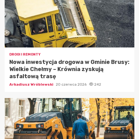
DROGI I REMONTY
Nowa inwestycja drogowa w Gminie Brusy:
Wielkie Chełmy – Krównia zyskują
asfaltową trasę
Arkadiusz Wróblewski
20 czerwca 2026
242