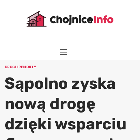
Przejdź
do
treści
MENU
GŁÓWNE
DROGI I REMONTY
Sąpolno zyska
nową drogę
dzięki wsparciu