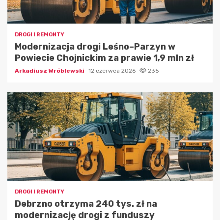
DROGI I REMONTY
Modernizacja drogi Leśno–Parzyn w
Powiecie Chojnickim za prawie 1,9 mln zł
Arkadiusz Wróblewski
12 czerwca 2026
235
DROGI I REMONTY
Debrzno otrzyma 240 tys. zł na
modernizację drogi z funduszy