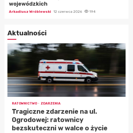
wojewódzkich
Arkadiusz Wróblewski
12 czerwca 2026
194
Aktualności
RATOWNICTWO
ZDARZENIA
Tragiczne zdarzenie na ul.
Ogrodowej: ratownicy
bezskuteczni w walce o życie