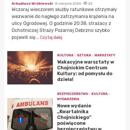
Arkadiusz Wróblewski
8 sierpnia 2026
25
Wczoraj wieczorem służby ratunkowe otrzymały
wezwanie do nagłego zatrzymania krążenia na
ulicy Ogrodowej. O godzinie 20:38, strażacy z
Ochotniczej Straży Pożarnej Debrzno szybko
pojawili się...
Czytaj dalej
KULTURA
SZTUKA
WARSZTATY
Wakacyjne warsztaty w
Chojnickim Centrum
Kultury: od pomysłu do
dzieła!
BEZPIECZEŃSTWO
KULTURA
WYDARZENIA
Nowe wydanie
„Kwartalnika
Chojnickiego”
poświęcone
bezpieczeństwu w