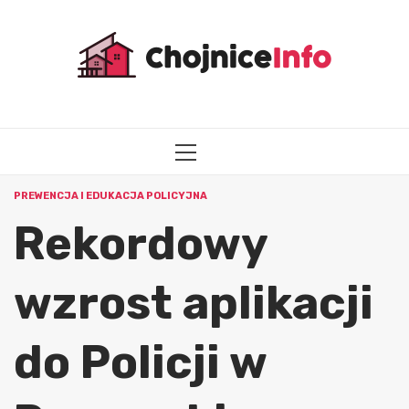
Przejdź
do
treści
MENU
GŁÓWNE
PREWENCJA I EDUKACJA POLICYJNA
Rekordowy
wzrost aplikacji
do Policji w