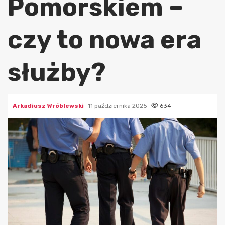
Pomorskiem –
czy to nowa era
służby?
Arkadiusz Wróblewski
11 października 2025
634