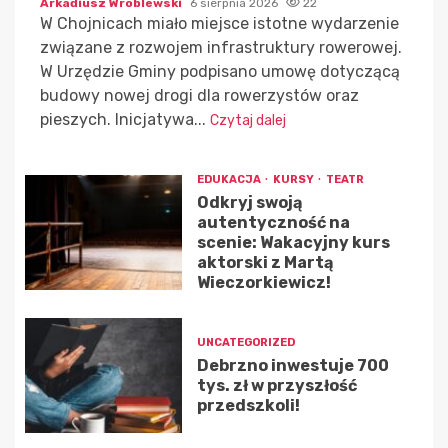
Arkadiusz Wróblewski
6 sierpnia 2026
22
W Chojnicach miało miejsce istotne wydarzenie
związane z rozwojem infrastruktury rowerowej.
W Urzędzie Gminy podpisano umowę dotyczącą
budowy nowej drogi dla rowerzystów oraz
pieszych. Inicjatywa...
Czytaj dalej
EDUKACJA
KURSY
TEATR
Odkryj swoją
autentyczność na
scenie: Wakacyjny kurs
aktorski z Martą
Wieczorkiewicz!
UNCATEGORIZED
Debrzno inwestuje 700
tys. zł w przyszłość
przedszkoli!