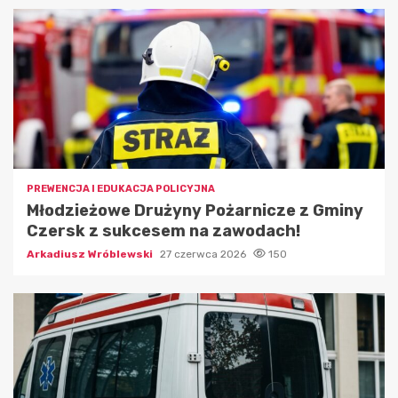
PREWENCJA I EDUKACJA POLICYJNA
Młodzieżowe Drużyny Pożarnicze z Gminy
Czersk z sukcesem na zawodach!
Arkadiusz Wróblewski
27 czerwca 2026
150