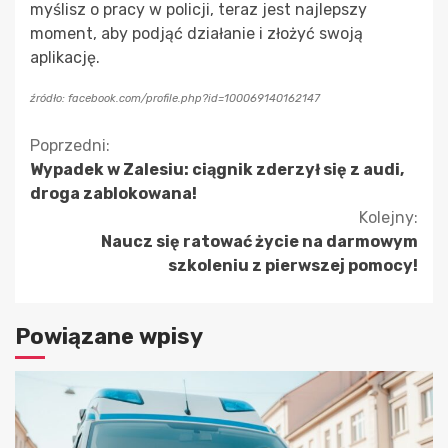
myślisz o pracy w policji, teraz jest najlepszy
moment, aby podjąć działanie i złożyć swoją
aplikację.
źródło: facebook.com/profile.php?id=100069140162147
Kontynuuj
Poprzedni:
Wypadek w Zalesiu: ciągnik zderzył się z audi,
czytanie
droga zablokowana!
Kolejny:
Naucz się ratować życie na darmowym
szkoleniu z pierwszej pomocy!
Powiązane wpisy