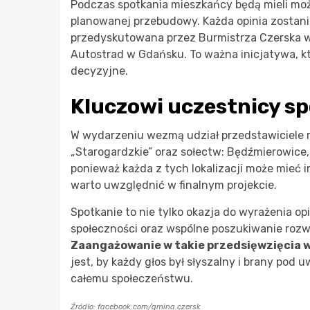
Podczas spotkania mieszkańcy będą mieli moż
planowanej przebudowy. Każda opinia zostani
przedyskutowana przez Burmistrza Czerska w 
Autostrad w Gdańsku. To ważna inicjatywa, k
decyzyjne.
Kluczowi uczestnicy s
W wydarzeniu wezmą udział przedstawiciele r
„Starogardzkie” oraz sołectw: Będźmierowice, 
ponieważ każda z tych lokalizacji może mieć
warto uwzględnić w finalnym projekcie.
Spotkanie to nie tylko okazja do wyrażenia opi
społeczności oraz wspólne poszukiwanie rozw
Zaangażowanie w takie przedsięwzięcia 
jest, by każdy głos był słyszalny i brany pod 
całemu społeczeństwu.
Źródło: facebook.com/gmina.czersk