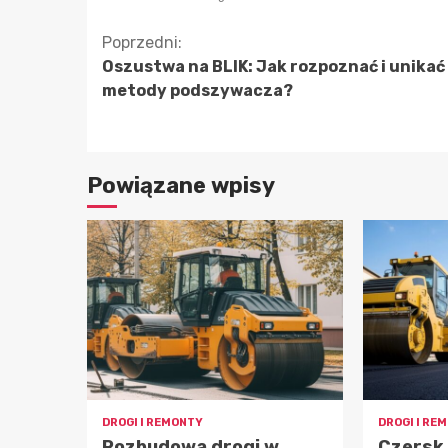
Kontynuuj
Poprzedni:
Oszustwa na BLIK: Jak rozpoznać i unikać
czytanie
metody podszywacza?
Powiązane wpisy
DROGI I REMONTY
DROGI I RE
Rozbudowa drogi w
Czersk