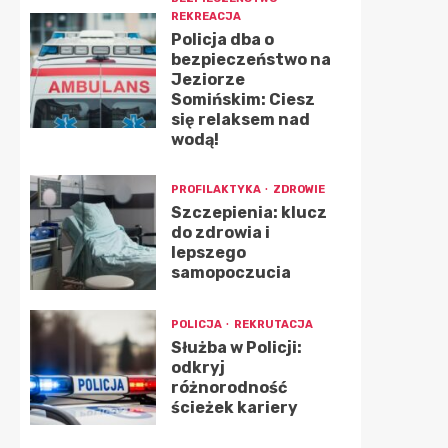
REKREACJA
Policja dba o
bezpieczeństwo na
Jeziorze
Somińskim: Ciesz
się relaksem nad
wodą!
PROFILAKTYKA
ZDROWIE
Szczepienia: klucz
do zdrowia i
lepszego
samopoczucia
POLICJA
REKRUTACJA
Służba w Policji:
odkryj
różnorodność
ścieżek kariery