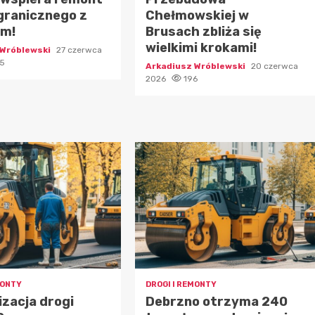
granicznego z
Chełmowskiej w
em!
Brusach zbliża się
wielkimi krokami!
 Wróblewski
27 czerwca
5
Arkadiusz Wróblewski
20 czerwca
2026
196
MONTY
DROGI I REMONTY
zacja drogi
Debrzno otrzyma 240