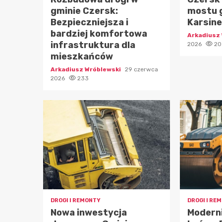
gminie Czersk:
mostu 
Bezpieczniejsza i
Karsin
bardziej komfortowa
Arkadiusz
infrastruktura dla
2026
20
mieszkańców
Arkadiusz Wróblewski
29 czerwca
2026
233
DROGI I REMONTY
DROGI I RE
Nowa inwestycja
Moderni