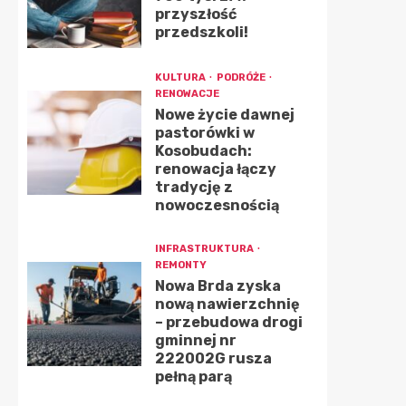
przyszłość
przedszkoli!
KULTURA
PODRÓŻE
RENOWACJE
Nowe życie dawnej
pastorówki w
Kosobudach:
renowacja łączy
tradycję z
nowoczesnością
INFRASTRUKTURA
REMONTY
Nowa Brda zyska
nową nawierzchnię
– przebudowa drogi
gminnej nr
222002G rusza
pełną parą