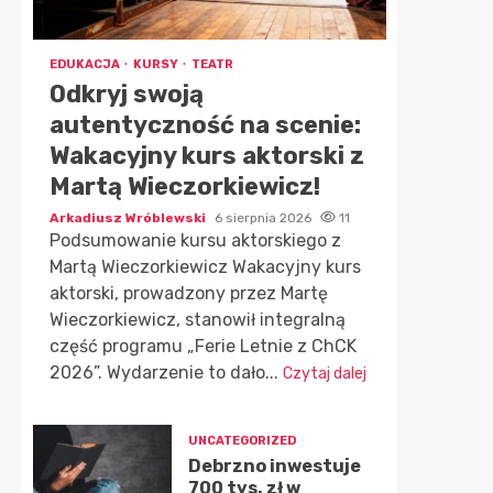
EDUKACJA
KURSY
TEATR
Odkryj swoją
autentyczność na scenie:
Wakacyjny kurs aktorski z
Martą Wieczorkiewicz!
Arkadiusz Wróblewski
6 sierpnia 2026
11
Podsumowanie kursu aktorskiego z
Martą Wieczorkiewicz Wakacyjny kurs
aktorski, prowadzony przez Martę
Wieczorkiewicz, stanowił integralną
część programu „Ferie Letnie z ChCK
2026”. Wydarzenie to dało...
Czytaj dalej
UNCATEGORIZED
Debrzno inwestuje
700 tys. zł w