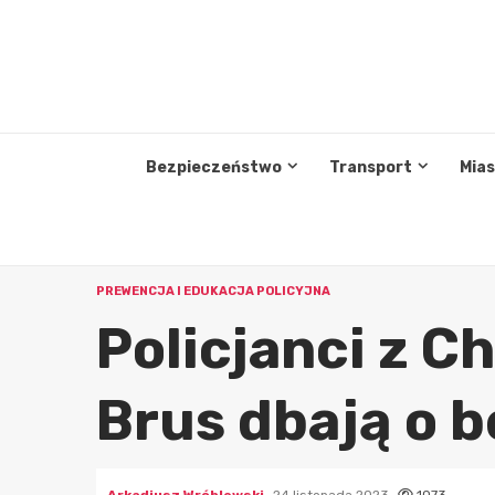
Przejdź
do
treści
Bezpieczeństwo
Transport
Mia
PREWENCJA I EDUKACJA POLICYJNA
Policjanci z Ch
Brus dbają o