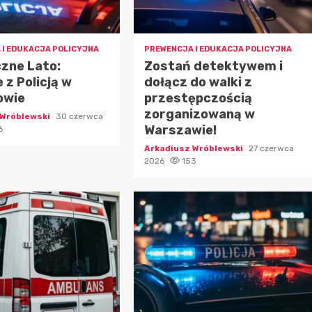
 I EDUKACJA POLICYJNA
PREWENCJA I EDUKACJA POLICYJNA
zne Lato:
Zostań detektywem i
 z Policją w
dołącz do walki z
owie
przestępczością
zorganizowaną w
 Wróblewski
30 czerwca
Warszawie!
6
Arkadiusz Wróblewski
27 czerwca
2026
153