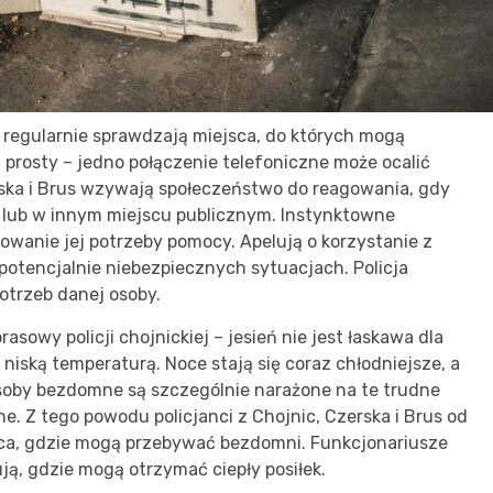
i regularnie sprawdzają miejsca, do których mogą
 prosty – jedno połączenie telefoniczne może ocalić
erska i Brus wzywają społeczeństwo do reagowania, gdy
 lub w innym miejscu publicznym. Instynktowne
owanie jej potrzeby pomocy. Apelują o korzystanie z
otencjalnie niebezpiecznych sytuacjach. Policja
otrzeb danej osoby.
sowy policji chojnickiej – jesień nie jest łaskawa dla
 niską temperaturą. Noce stają się coraz chłodniejsze, a
soby bezdomne są szczególnie narażone na te trudne
e. Z tego powodu policjanci z Chojnic, Czerska i Brus od
sca, gdzie mogą przebywać bezdomni. Funkcjonariusze
ją, gdzie mogą otrzymać ciepły posiłek.