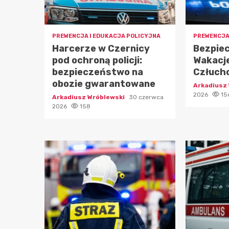
PREWENCJA I EDUKACJA POLICYJNA
PREWENCJA
Harcerze w Czernicy
Bezpiec
pod ochroną policji:
Wakacje
bezpieczeństwo na
Człuch
obozie gwarantowane
Arkadiusz
2026
15
Arkadiusz Wróblewski
30 czerwca
2026
158