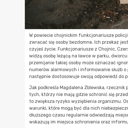
W powiecie chojnickim funkcjonariusze policj
zwracać się osoby bezdomne. Ich przekaz jest
czyjeś życie. Funkcjonariusze z Chojnic, Cz
widzą osobę leżącą na ławce w parku, dworcu
przemijanie takiej osoby może oznaczać ignor
numerów alarmowych i informowanie służb o p
następnie dostosowuje swoją odpowiedź do p
Jak podkreśla Magdalena Zblewska, rzecznik pra
tych, którzy nie mają gdzie schronić się przed
to zwiększa ryzyko wyziębienia organizmu. O
warunki, które mogą być dla nich niebezpieczn
dłuższego czasu regularnie odwiedzają miej
wskazują im miejsca schronienia oraz informu