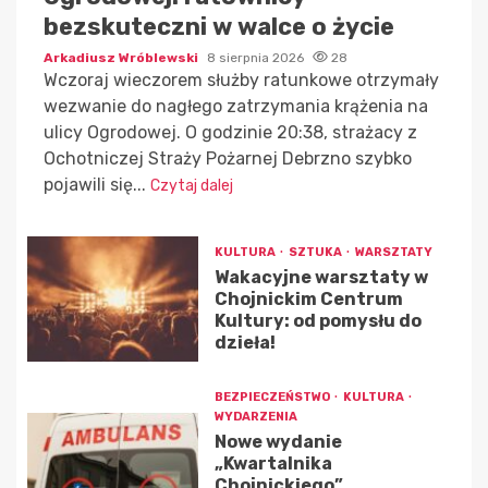
bezskuteczni w walce o życie
Arkadiusz Wróblewski
8 sierpnia 2026
28
Wczoraj wieczorem służby ratunkowe otrzymały
wezwanie do nagłego zatrzymania krążenia na
ulicy Ogrodowej. O godzinie 20:38, strażacy z
Ochotniczej Straży Pożarnej Debrzno szybko
pojawili się...
Czytaj dalej
KULTURA
SZTUKA
WARSZTATY
Wakacyjne warsztaty w
Chojnickim Centrum
Kultury: od pomysłu do
dzieła!
BEZPIECZEŃSTWO
KULTURA
WYDARZENIA
Nowe wydanie
„Kwartalnika
Chojnickiego”