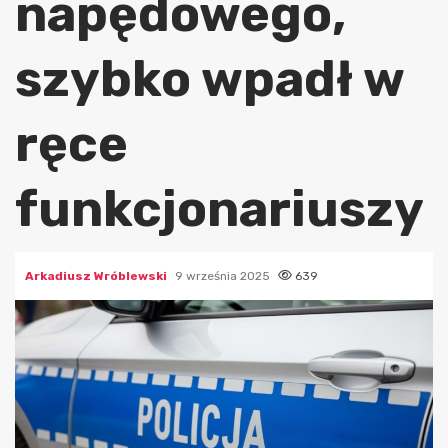
napędowego,
szybko wpadł w
ręce
funkcjonariuszy
Arkadiusz Wróblewski
9 września 2025
639