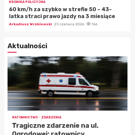
KRONIKA POLICYJNA
60 km/h za szybko w strefie 50 – 43-
latka straci prawo jazdy na 3 miesiące
Arkadiusz Wróblewski
23 czerwca 2026
166
Aktualności
RATOWNICTWO
ZDARZENIA
Tragiczne zdarzenie na ul.
Ogrodowej: ratownicy