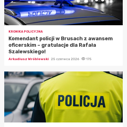
KRONIKA POLICYJNA
Komendant policji w Brusach z awansem
oficerskim – gratulacje dla Rafała
Szalewskiego!
Arkadiusz Wróblewski
25 czerwca 2026
175