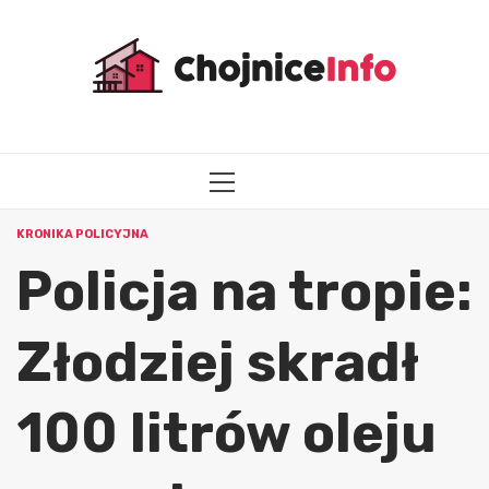
Przejdź
do
treści
MENU
GŁÓWNE
KRONIKA POLICYJNA
Policja na tropie:
Złodziej skradł
100 litrów oleju