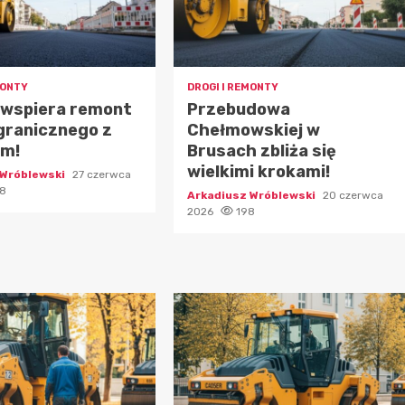
MONTY
DROGI I REMONTY
 wspiera remont
Przebudowa
granicznego z
Chełmowskiej w
em!
Brusach zbliża się
wielkimi krokami!
 Wróblewski
27 czerwca
8
Arkadiusz Wróblewski
20 czerwca
2026
198