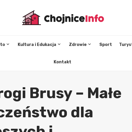
sto
Kultura i Edukacja
Zdrowie
Sport
Turys
Kontakt
rogi Brusy – Małe
eczeństwo dla
szych i