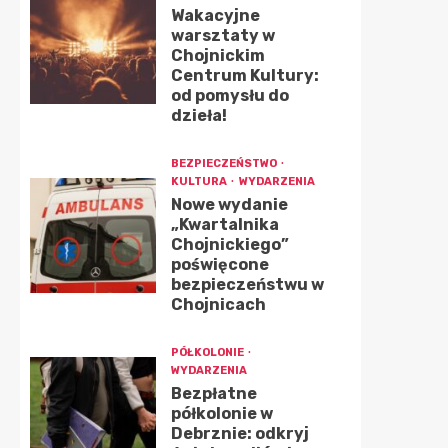
Wakacyjne
warsztaty w
Chojnickim
Centrum Kultury:
od pomysłu do
dzieła!
BEZPIECZEŃSTWO
KULTURA
WYDARZENIA
Nowe wydanie
„Kwartalnika
Chojnickiego”
poświęcone
bezpieczeństwu w
Chojnicach
PÓŁKOLONIE
WYDARZENIA
Bezpłatne
półkolonie w
Debrznie: odkryj