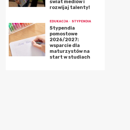
świat mediów i
rozwijaj talenty!
EDUKACJA
STYPENDIA
Stypendia
pomostowe
2026/2027:
wsparcie dla
maturzystów na
start w studiach