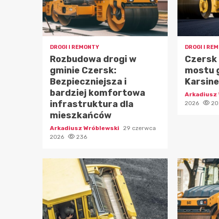
DROGI I REMONTY
DROGI I RE
Rozbudowa drogi w
Czersk
gminie Czersk:
mostu 
Bezpieczniejsza i
Karsin
bardziej komfortowa
Arkadiusz
infrastruktura dla
2026
20
mieszkańców
Arkadiusz Wróblewski
29 czerwca
2026
236