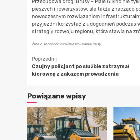
Przebudowa drogi Brusy – Małe Gliśno nie tyl
pieszych i rowerzystów, ale także znacząco 
nowoczesnym rozwiązaniom infrastrukturalnym
przyjezdni korzystać z udogodnień podczas wi
strategię rozwoju regionu, która stawia na z
Źródło: facebook.com/MiastoiGminaBrusy
Kontynuuj
Poprzedni:
Czujny policjant po służbie zatrzymał
czytanie
kierowcę z zakazem prowadzenia
Powiązane wpisy