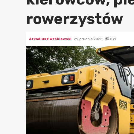
rowerzystów
Arkadiusz Wróblewski
29 grudnia 2025
571