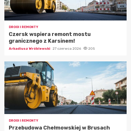
DROGI I REMONTY
Czersk wspiera remont mostu
granicznego z Karsinem!
Arkadiusz Wróblewski
27 czerwca 2026
205
DROGI I REMONTY
Przebudowa Chełmowskiej w Brusach