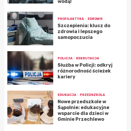
wodą!
PROFILAKTYKA
ZDROWIE
Szczepienia: klucz do
zdrowia i lepszego
samopoczucia
POLICJA
REKRUTACJA
Służba w Policji: odkryj
różnorodność ścieżek
kariery
EDUKACJA
PRZEDSZKOLA
Nowe przedszkole w
Sąpolnie: edukacyjne
wsparcie dla dzieci w
Gminie Przechlewo