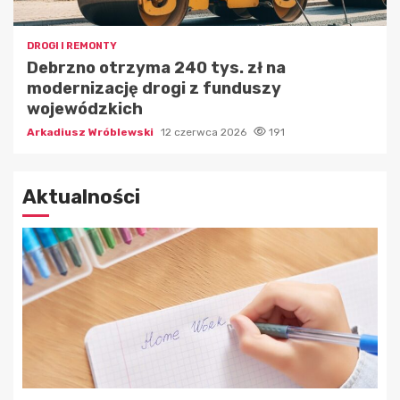
DROGI I REMONTY
Debrzno otrzyma 240 tys. zł na
modernizację drogi z funduszy
wojewódzkich
Arkadiusz Wróblewski
12 czerwca 2026
191
Aktualności