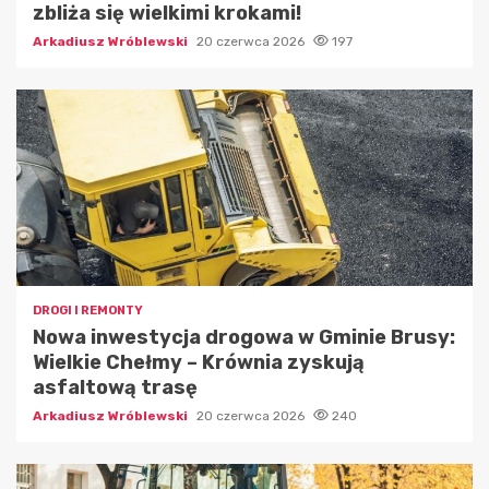
zbliża się wielkimi krokami!
Arkadiusz Wróblewski
20 czerwca 2026
197
DROGI I REMONTY
Nowa inwestycja drogowa w Gminie Brusy:
Wielkie Chełmy – Krównia zyskują
asfaltową trasę
Arkadiusz Wróblewski
20 czerwca 2026
240