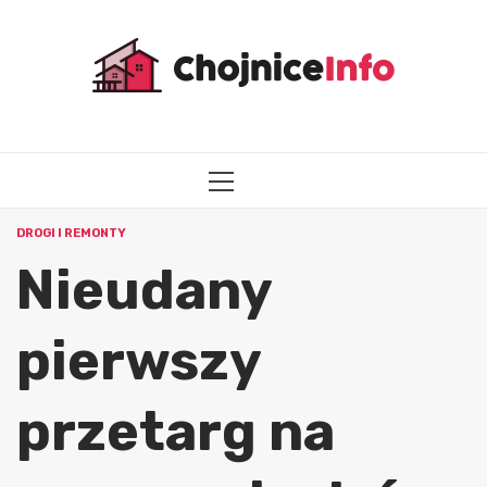
Przejdź
do
treści
MENU
GŁÓWNE
DROGI I REMONTY
Nieudany
pierwszy
przetarg na