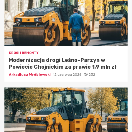
DROGI I REMONTY
Modernizacja drogi Leśno–Parzyn w
Powiecie Chojnickim za prawie 1,9 mln zł
Arkadiusz Wróblewski
12 czerwca 2026
232