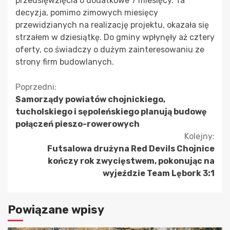
przedsięwzięcia o dodatkowe 7 miesięcy. Ta
decyzja, pomimo zimowych miesięcy
przewidzianych na realizację projektu, okazała się
strzałem w dziesiątkę. Do gminy wpłynęły aż cztery
oferty, co świadczy o dużym zainteresowaniu ze
strony firm budowlanych.
Kontynuuj
Poprzedni:
Samorządy powiatów chojnickiego,
czytanie
tucholskiego i sępoleńskiego planują budowę
połączeń pieszo-rowerowych
Kolejny:
Futsalowa drużyna Red Devils Chojnice
kończy rok zwycięstwem, pokonując na
wyjeździe Team Lębork 3:1
Powiązane wpisy