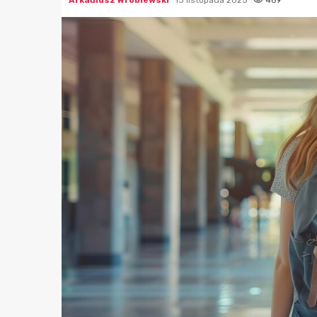
Arkadiusz Wróblewski
13 listopada 2025
469