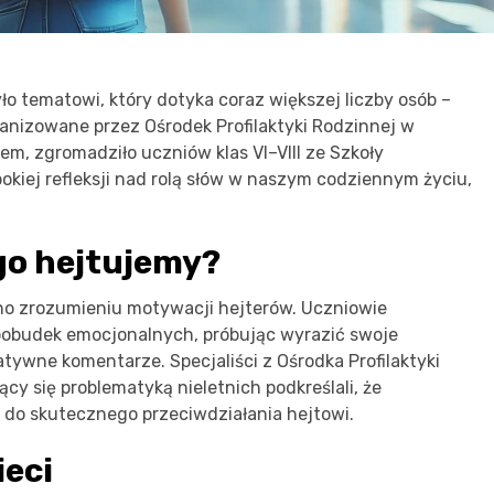
o tematowi, który dotyka coraz większej liczby osób –
ganizowane przez Ośrodek Profilaktyki Rodzinnej w
em, zgromadziło uczniów klas VI–VIII ze Szkoły
bokiej refleksji nad rolą słów w naszym codziennym życiu,
ego hejtujemy?
o zrozumieniu motywacji hejterów. Uczniowie
z pobudek emocjonalnych, próbując wyrazić swoje
tywne komentarze. Specjaliści z Ośrodka Profilaktyki
cy się problematyką nieletnich podkreślali, że
do skutecznego przeciwdziałania hejtowi.
ieci