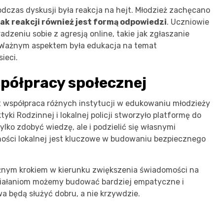
zas dyskusji była reakcja na hejt. Młodzież zachęcano
ak reakcji również jest formą odpowiedzi
. Uczniowie
adzeniu sobie z agresją online, takie jak zgłaszanie
u. Ważnym aspektem była edukacja na temat
ieci.
spółpracy społecznej
st współpraca różnych instytucji w edukowaniu młodzieży
tyki Rodzinnej i lokalnej policji stworzyło platformę do
lko zdobyć wiedzę, ale i podzielić się własnymi
ości lokalnej jest kluczowe w budowaniu bezpiecznego
nym krokiem w kierunku zwiększenia świadomości na
działaniom możemy budować bardziej empatyczne i
a będą służyć dobru, a nie krzywdzie.