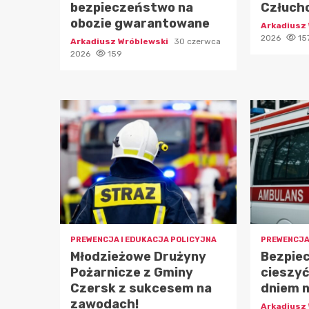
bezpieczeństwo na
Człuch
obozie gwarantowane
Arkadiusz
2026
15
Arkadiusz Wróblewski
30 czerwca
2026
159
PREWENCJA I EDUKACJA POLICYJNA
PREWENCJA
Młodzieżowe Drużyny
Bezpiec
Pożarnicze z Gminy
cieszyć
Czersk z sukcesem na
dniem 
zawodach!
Arkadiusz