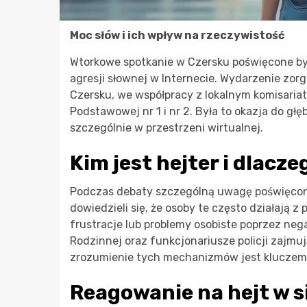
Moc słów i ich wpływ na rzeczywistość
Wtorkowe spotkanie w Czersku poświęcone był
agresji słownej w Internecie. Wydarzenie zor
Czersku, we współpracy z lokalnym komisariat
Podstawowej nr 1 i nr 2. Była to okazja do głę
szczególnie w przestrzeni wirtualnej.
Kim jest hejter i dlacz
Podczas debaty szczególną uwagę poświęcon
dowiedzieli się, że osoby te często działają 
frustracje lub problemy osobiste poprzez nega
Rodzinnej oraz funkcjonariusze policji zajmują
zrozumienie tych mechanizmów jest kluczem 
Reagowanie na hejt w s