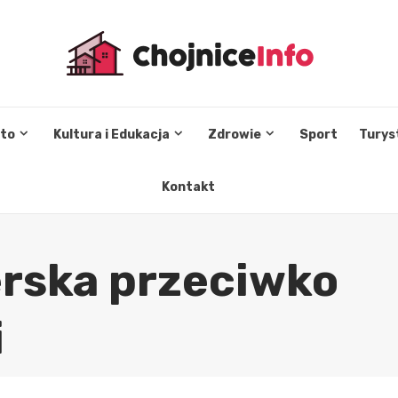
sto
Kultura i Edukacja
Zdrowie
Sport
Turys
Kontakt
erska przeciwko
i