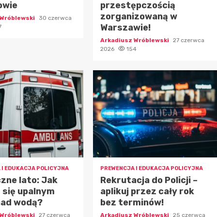
owie
przestępczością
zorganizowaną w
 Wróblewski
30 czerwca
Warszawie!
7
Arkadiusz Wróblewski
27 czerwca
2026
154
 I EDUKACJA POLICYJNA
PREWENCJA I EDUKACJA POLICYJNA
zne lato: Jak
Rekrutacja do Policji –
 się upalnym
aplikuj przez cały rok
nad wodą?
bez terminów!
 Wróblewski
27 czerwca
Arkadiusz Wróblewski
25 czerwca