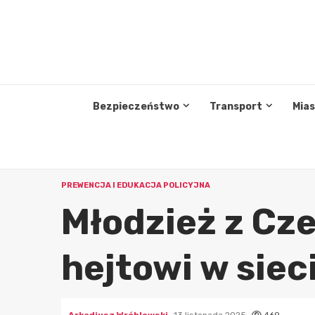
Przejdź
do
treści
Bezpieczeństwo
Transport
Mia
PREWENCJA I EDUKACJA POLICYJNA
Młodzież z Cz
hejtowi w siec