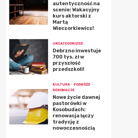
autentyczność na
scenie: Wakacyjny
kurs aktorski z
Martą
Wieczorkiewicz!
UNCATEGORIZED
Debrzno inwestuje
700 tys. zł w
przyszłość
przedszkoli!
KULTURA
PODRÓŻE
RENOWACJE
Nowe życie dawnej
pastorówki w
Kosobudach:
renowacja łączy
tradycję z
nowoczesnością