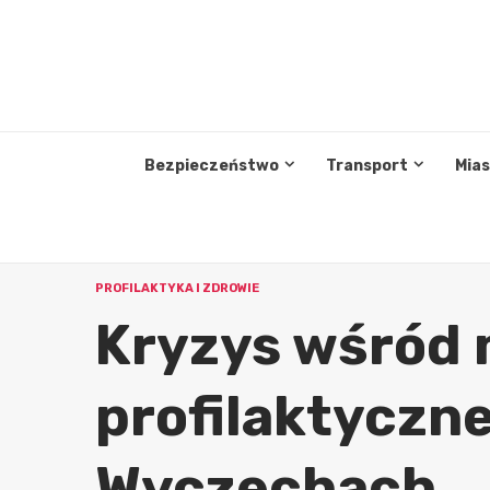
Przejdź
do
treści
Bezpieczeństwo
Transport
Mia
PROFILAKTYKA I ZDROWIE
Kryzys wśród 
profilaktyczn
Wyczechach