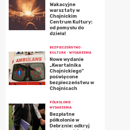
Wakacyjne
warsztaty w
Chojnickim
Centrum Kultury:
od pomysłu do
dzieła!
BEZPIECZEŃSTWO
KULTURA
WYDARZENIA
Nowe wydanie
„Kwartalnika
Chojnickiego”
poświęcone
bezpieczeństwu w
Chojnicach
PÓŁKOLONIE
WYDARZENIA
Bezpłatne
półkolonie w
Debrznie: odkryj