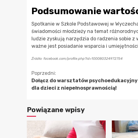
Podsumowanie wartośc
Spotkanie w Szkole Podstawowej w Wyczechac
świadomości młodzieży na temat różnorodnych
ludzie zyskują narzędzia do radzenia sobie z
ważne jest posiadanie wsparcia i umiejętności
Źródło: facebook.com/profile.php?id=100080324972754
Kontynuuj
Poprzedni:
Dołącz do warsztatów psychoedukacyjn
czytanie
dla dzieci z niepełnosprawnością!
Powiązane wpisy