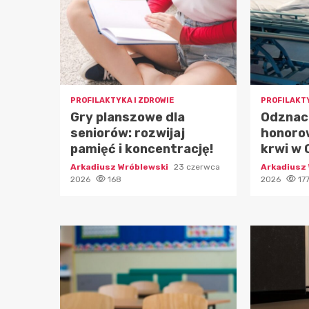
PROFILAKTYKA I ZDROWIE
PROFILAKTY
Gry planszowe dla
Odznac
seniorów: rozwijaj
honoro
pamięć i koncentrację!
krwi w 
Arkadiusz Wróblewski
23 czerwca
Arkadiusz
2026
168
2026
17