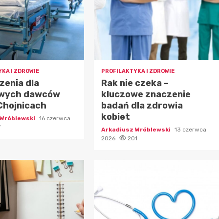
KA I ZDROWIE
PROFILAKTYKA I ZDROWIE
zenia dla
Rak nie czeka –
wych dawców
kluczowe znaczenie
Chojnicach
badań dla zdrowia
kobiet
 Wróblewski
16 czerwca
7
Arkadiusz Wróblewski
13 czerwca
2026
201