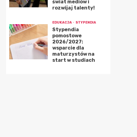
świat mediów i
rozwijaj talenty!
EDUKACJA
STYPENDIA
Stypendia
pomostowe
2026/2027:
wsparcie dla
maturzystów na
start w studiach