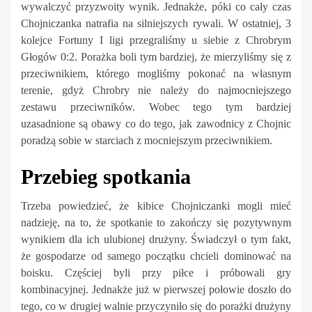
wywalczyć przyzwoity wynik. Jednakże, póki co cały czas
Chojniczanka natrafia na silniejszych rywali. W ostatniej, 3
kolejce Fortuny I ligi przegraliśmy u siebie z Chrobrym
Głogów 0:2. Porażka boli tym bardziej, że mierzyliśmy się z
przeciwnikiem, którego mogliśmy pokonać na własnym
terenie, gdyż Chrobry nie należy do najmocniejszego
zestawu przeciwników. Wobec tego tym bardziej
uzasadnione są obawy co do tego, jak zawodnicy z Chojnic
poradzą sobie w starciach z mocniejszym przeciwnikiem.
Przebieg spotkania
Trzeba powiedzieć, że kibice Chojniczanki mogli mieć
nadzieję, na to, że spotkanie to zakończy się pozytywnym
wynikiem dla ich ulubionej drużyny. Świadczył o tym fakt,
że gospodarze od samego początku chcieli dominować na
boisku. Częściej byli przy piłce i próbowali gry
kombinacyjnej. Jednakże już w pierwszej połowie doszło do
tego, co w drugiej walnie przyczyniło się do porażki drużyny