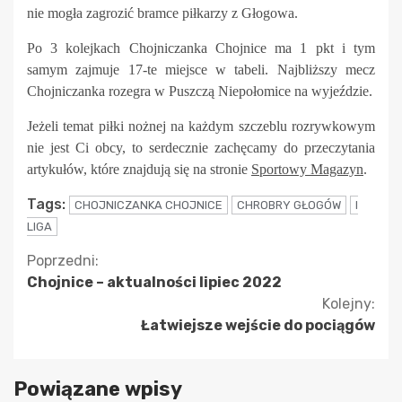
nie mogła zagrozić bramce piłkarzy z Głogowa.
Po 3 kolejkach Chojniczanka Chojnice ma 1 pkt i tym
samym zajmuje 17-te miejsce w tabeli. Najbliższy mecz
Chojniczanka rozegra w Puszczą Niepołomice na wyjeździe.
Jeżeli temat piłki nożnej na każdym szczeblu rozrywkowym
nie jest Ci obcy, to serdecznie zachęcamy do przeczytania
artykułów, które znajdują się na stronie
Sportowy Magazyn
.
Tags:
CHOJNICZANKA CHOJNICE
CHROBRY GŁOGÓW
I
LIGA
Kontynuuj
Poprzedni:
Chojnice – aktualności lipiec 2022
czytanie
Kolejny:
Łatwiejsze wejście do pociągów
Powiązane wpisy