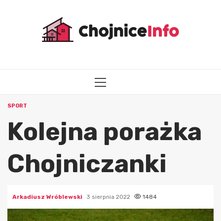
Przejdź
do
treści
MENU
GŁÓWNE
SPORT
Kolejna porażka
Chojniczanki
Arkadiusz Wróblewski
3 sierpnia 2022
1484