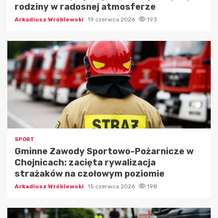
rodziny w radosnej atmosferze
Arkadiusz Wróblewski
19 czerwca 2026
193
SPORT
Gminne Zawody Sportowo-Pożarnicze w
Chojnicach: zacięta rywalizacja
strażaków na czołowym poziomie
Arkadiusz Wróblewski
15 czerwca 2026
198