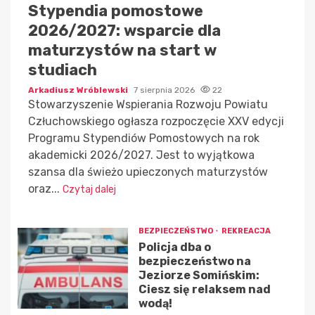
Stypendia pomostowe
2026/2027: wsparcie dla
maturzystów na start w
studiach
Arkadiusz Wróblewski
7 sierpnia 2026
22
Stowarzyszenie Wspierania Rozwoju Powiatu
Człuchowskiego ogłasza rozpoczęcie XXV edycji
Programu Stypendiów Pomostowych na rok
akademicki 2026/2027. Jest to wyjątkowa
szansa dla świeżo upieczonych maturzystów
oraz...
Czytaj dalej
BEZPIECZEŃSTWO
REKREACJA
Policja dba o
bezpieczeństwo na
Jeziorze Somińskim:
Ciesz się relaksem nad
wodą!