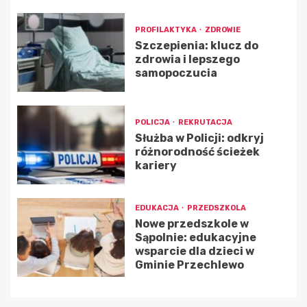
PROFILAKTYKA
ZDROWIE
Szczepienia: klucz do
zdrowia i lepszego
samopoczucia
POLICJA
REKRUTACJA
Służba w Policji: odkryj
różnorodność ścieżek
kariery
EDUKACJA
PRZEDSZKOLA
Nowe przedszkole w
Sąpolnie: edukacyjne
wsparcie dla dzieci w
Gminie Przechlewo