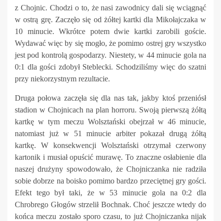
z Chojnic. Chodzi o to, że nasi zawodnicy dali się wciągnąć
w ostrą grę. Zaczęło się od żółtej kartki dla Mikołajczaka w
10 minucie. Wkrótce potem dwie kartki zarobili goście.
Wydawać więc by się mogło, że pomimo ostrej gry wszystko
jest pod kontrolą gospodarzy. Niestety, w 44 minucie gola na
0:1 dla gości zdobył Steblecki. Schodziliśmy więc do szatni
przy niekorzystnym rezultacie.
Druga połowa zaczęła się dla nas tak, jakby ktoś przeniósł
stadion w Chojnicach na plan horroru. Swoją pierwszą żółtą
kartkę w tym meczu Wolsztański obejrzał w 46 minucie,
natomiast już w 51 minucie arbiter pokazał drugą żółtą
kartkę. W konsekwencji Wolsztański otrzymał czerwony
kartonik i musiał opuścić murawę. To znaczne osłabienie dla
naszej drużyny spowodowało, że Chojniczanka nie radziła
sobie dobrze na boisko pomimo bardzo przeciętnej gry gości.
Efekt tego był taki, że w 53 minucie gola na 0:2 dla
Chrobrego Głogów strzelił Bochnak. Choć jeszcze wtedy do
końca meczu zostało sporo czasu, to już Chojniczanka nijak