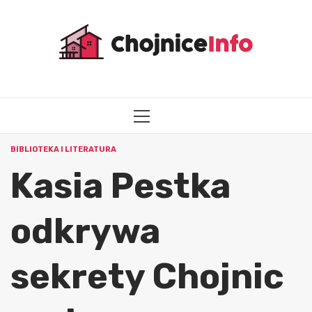
Przejdź
do
treści
MENU
GŁÓWNE
BIBLIOTEKA I LITERATURA
Kasia Pestka
odkrywa
sekrety Chojnic