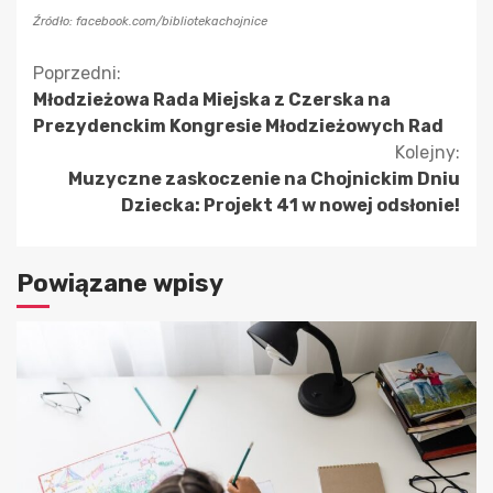
Źródło: facebook.com/bibliotekachojnice
Kontynuuj
Poprzedni:
Młodzieżowa Rada Miejska z Czerska na
czytanie
Prezydenckim Kongresie Młodzieżowych Rad
Kolejny:
Muzyczne zaskoczenie na Chojnickim Dniu
Dziecka: Projekt 41 w nowej odsłonie!
Powiązane wpisy