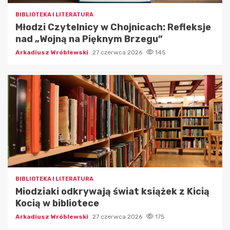
BIBLIOTEKA I LITERATURA
Młodzi Czytelnicy w Chojnicach: Refleksje
nad „Wojną na Pięknym Brzegu”
Arkadiusz Wróblewski
27 czerwca 2026
145
BIBLIOTEKA I LITERATURA
Miodziaki odkrywają świat książek z Kicią
Kocią w bibliotece
Arkadiusz Wróblewski
27 czerwca 2026
175