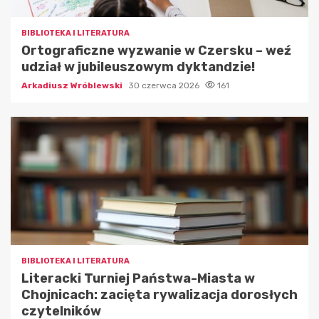
BIBLIOTEKA I LITERATURA
Ortograficzne wyzwanie w Czersku – weź
udział w jubileuszowym dyktandzie!
Arkadiusz Wróblewski
30 czerwca 2026
161
BIBLIOTEKA I LITERATURA
Literacki Turniej Państwa-Miasta w
Chojnicach: zacięta rywalizacja dorosłych
czytelników