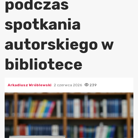
podczas
spotkania
autorskiego w
bibliotece
Arkadiusz Wróblewski
2 czerwca 2026
239