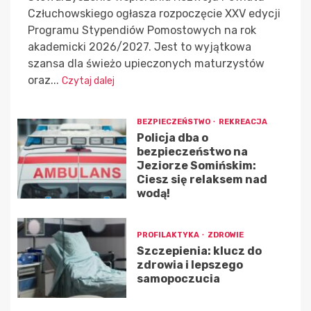
Człuchowskiego ogłasza rozpoczęcie XXV edycji
Programu Stypendiów Pomostowych na rok
akademicki 2026/2027. Jest to wyjątkowa
szansa dla świeżo upieczonych maturzystów
oraz...
Czytaj dalej
BEZPIECZEŃSTWO
REKREACJA
Policja dba o
bezpieczeństwo na
Jeziorze Somińskim:
Ciesz się relaksem nad
wodą!
PROFILAKTYKA
ZDROWIE
Szczepienia: klucz do
zdrowia i lepszego
samopoczucia