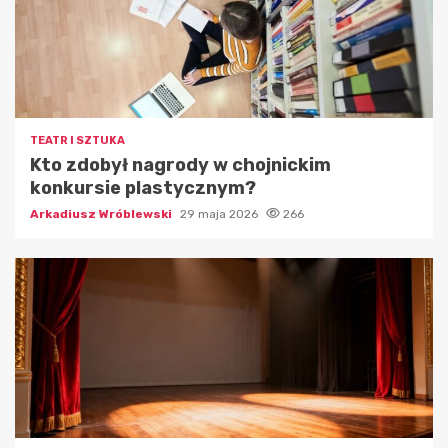
TEATR I SZTUKA
Kto zdobył nagrody w chojnickim
konkursie plastycznym?
Arkadiusz Wróblewski
29 maja 2026
266