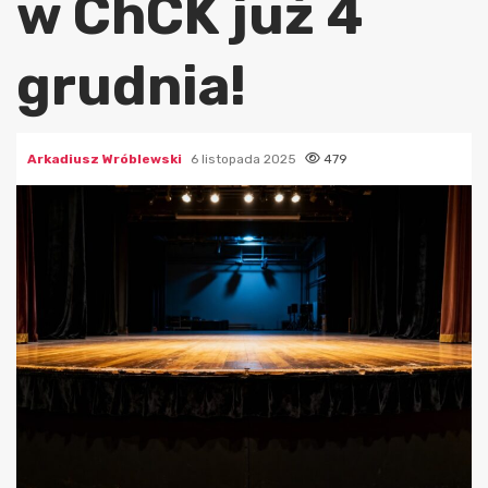
w ChCK już 4
grudnia!
Arkadiusz Wróblewski
6 listopada 2025
479