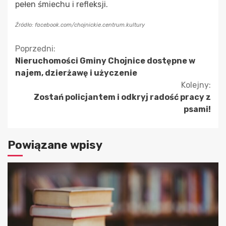
pełen śmiechu i refleksji.
Źródło: facebook.com/chojnickie.centrum.kultury
Kontynuuj
Poprzedni:
Nieruchomości Gminy Chojnice dostępne w
czytanie
najem, dzierżawę i użyczenie
Kolejny:
Zostań policjantem i odkryj radość pracy z
psami!
Powiązane wpisy