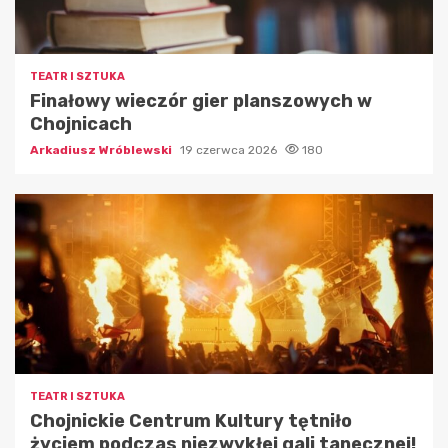
TEATR I SZTUKA
Finałowy wieczór gier planszowych w
Chojnicach
Arkadiusz Wróblewski
19 czerwca 2026
180
TEATR I SZTUKA
Chojnickie Centrum Kultury tętniło
życiem podczas niezwykłej gali tanecznej!