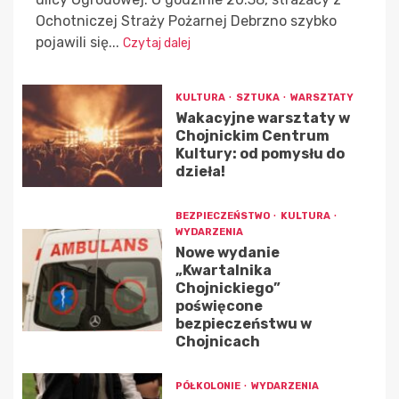
Ochotniczej Straży Pożarnej Debrzno szybko
pojawili się...
Czytaj dalej
KULTURA
SZTUKA
WARSZTATY
Wakacyjne warsztaty w
Chojnickim Centrum
Kultury: od pomysłu do
dzieła!
BEZPIECZEŃSTWO
KULTURA
WYDARZENIA
Nowe wydanie
„Kwartalnika
Chojnickiego”
poświęcone
bezpieczeństwu w
Chojnicach
PÓŁKOLONIE
WYDARZENIA