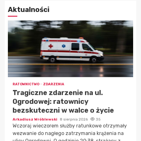
Aktualności
RATOWNICTWO
ZDARZENIA
Tragiczne zdarzenie na ul.
Ogrodowej: ratownicy
bezskuteczni w walce o życie
Arkadiusz Wróblewski
8 sierpnia 2026
35
Wczoraj wieczorem służby ratunkowe otrzymały
wezwanie do nagłego zatrzymania krążenia na
ulicy Ogrodowej. O godzinie 20:38, strażacy z