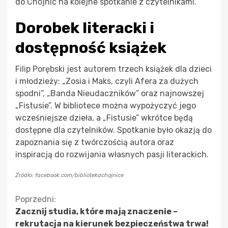
do Chojnic na kolejne spotkanie z czytelnikami.
Dorobek literacki i
dostępność książek
Filip Porębski jest autorem trzech książek dla dzieci
i młodzieży: „Zosia i Maks, czyli Afera za dużych
spodni”, „Banda Nieudaczników” oraz najnowszej
„Fistusie”. W bibliotece można wypożyczyć jego
wcześniejsze dzieła, a „Fistusie” wkrótce będą
dostępne dla czytelników. Spotkanie było okazją do
zapoznania się z twórczością autora oraz
inspiracją do rozwijania własnych pasji literackich.
Źródło: facebook.com/bibliotekachojnice
Kontynuuj
Poprzedni:
Zacznij studia, które mają znaczenie –
czytanie
rekrutacja na kierunek bezpieczeństwa trwa!