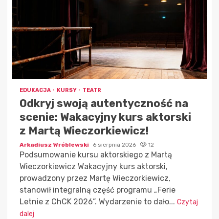
EDUKACJA
KURSY
TEATR
Odkryj swoją autentyczność na
scenie: Wakacyjny kurs aktorski
z Martą Wieczorkiewicz!
Arkadiusz Wróblewski
6 sierpnia 2026
12
Podsumowanie kursu aktorskiego z Martą
Wieczorkiewicz Wakacyjny kurs aktorski,
prowadzony przez Martę Wieczorkiewicz,
stanowił integralną część programu „Ferie
Letnie z ChCK 2026”. Wydarzenie to dało...
Czytaj
dalej