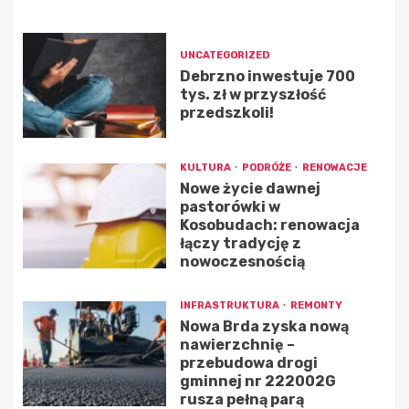
UNCATEGORIZED
Debrzno inwestuje 700
tys. zł w przyszłość
przedszkoli!
KULTURA
PODRÓŻE
RENOWACJE
Nowe życie dawnej
pastorówki w
Kosobudach: renowacja
łączy tradycję z
nowoczesnością
INFRASTRUKTURA
REMONTY
Nowa Brda zyska nową
nawierzchnię –
przebudowa drogi
gminnej nr 222002G
rusza pełną parą