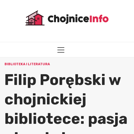
Przejdź
do
treści
MENU
GŁÓWNE
BIBLIOTEKA I LITERATURA
Filip Porębski w
chojnickiej
bibliotece: pasja