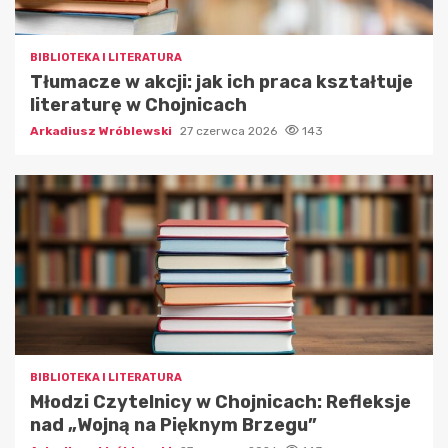
BIBLIOTEKA I LITERATURA
Tłumacze w akcji: jak ich praca kształtuje
literaturę w Chojnicach
Arkadiusz Wróblewski
27 czerwca 2026
143
BIBLIOTEKA I LITERATURA
Młodzi Czytelnicy w Chojnicach: Refleksje
nad „Wojną na Pięknym Brzegu”